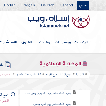
عربي
Español
Deutsch
Français
English
كتاب قتال أهل البغي
كتاب الحدود والديات
كتاب الديات
كتاب التفسير
الرئيسية
موسوعات
مقالات
الفتوى
الاستشارات
كتاب التعبير
كتاب القدر
المكتبة الإسلامية
كتب
كتاب الفتن أعاذنا الله منها
الرئيسية
مجمع الزاوئد ومنبع الفوائد
كتاب الفتن أعاذنا الله منها
باب فيمن ير
باب التعوذ من الفتن
باب الاستعاذة من رأس السبعين وغير ذلك
مجمع الز
الهيثمي -
باب الاستعاذة من يوم السوء ونحوه