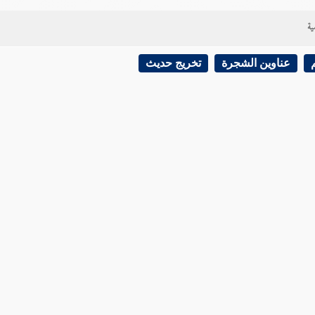
ية
عناوين الشجرة
تخريج حديث