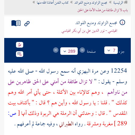
الرئيسية
مجمع الزاوئد ومنبع الفوائد
كتاب الفتن أعاذنا الله منها
تراجم الأعلام
باب لا تزال طائفة من هذه الأمة على الحق
مجمع الزاوئد ومنبع الفوائد
الهيثمي - نور الدين علي بن أبي بكر الهيثمي
جزء
صفحة
7
289
12254 وعن
مرة البهزي
أنه سمع رسول الله - صلى الله عليه
وسلم - يقول : "
لا تزال طائفة من أمتي على الحق ظاهرين على
من ناوأهم
، وهم كالإناء بين الأكلة ، حتى يأتي أمر الله وهم
كذلك " . قلنا : يا رسول الله ، وأين هم ؟ قال : " بأكناف
بيت
المقدس
" . قال : وحدثني أن
الرملة
هي الربوة وذلك أنها
[
ص:
289 ]
مغربة ومشرقة
. رواه
الطبراني
، وفيه جماعة لم أعرفهم .