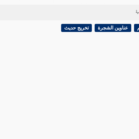
ية
عناوين الشجرة
تخريج حديث