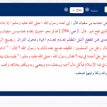
صفحة
294
جندب بن سفيان
قال :
إني لعند رسول الله - صلى الله عليه وسلم - إذ جاء
لذي فتح لهم . قال :
[
ص:
294 ]
فذكر نحو حديث تقدم
لجندب بن سفيان
و
دي فتن كقطع الليل المظلم تصدم كصدم الحماة وفحول الثيران
، يصبح الرج
قال رجل من المسلمين : فكيف نصنع عند ذلك يا رسول الله ؟ قال : " ادخل
ل على أحدنا في بيته ؟ فقال رسول الله - صلى الله عليه وسلم : " فليمسك بيده ،
في قبة الإسلام فيأكل مال أخيه ويسفك دمه ويعصي ربه ويكفر بخالقه وتجب 
وقد وثقا وفيهما ضعف .