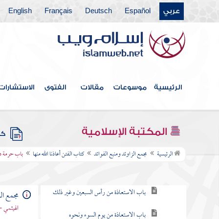
عربي
Español
Deutsch
Français
English
كتاب قتال أهل البغي
كتاب الحدود والديات
كتاب الديات
كتاب التفسير
الرئيسية
موسوعات
مقالات
الفتوى
الاستشارات
كتاب التعبير
كتاب القدر
المكتبة الإسلامية
كتب
كتاب الفتن أعاذنا الله منها
الرئيسية
مجمع الزاوئد ومنبع الفوائد
كتاب الفتن أعاذنا الله منها
باب حرمة دم
باب التعوذ من الفتن
باب الاستعاذة من رأس السبعين وغير ذلك
مجمع الز
الهيثمي -
باب الاستعاذة من يوم السوء ونحوه