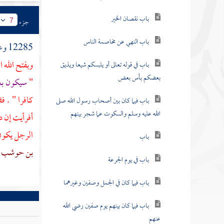
باب نقصان الخير
جزء
7
باب النهي عن مخاصمة الناس
12285 وعن
وبفتح الله ا
باب في قوله تعالى أو يلبسكم شيعا ويذيق
بعضكم بأس بعض
"
سيكون بع
كافرا " . ف
باب فيما كان بين أصحاب رسول الله صلى
الله عليه وسلم والسكوت عما شجر بينهم
أفرأيت إن دخ
الرجل يكون 
باب
بن حوشب
باب في يوم الجرعة
باب فيما كان في الجمل وصفين وغيرهما
باب فيما كان بينهم يوم صفين رضي الله
عنهم