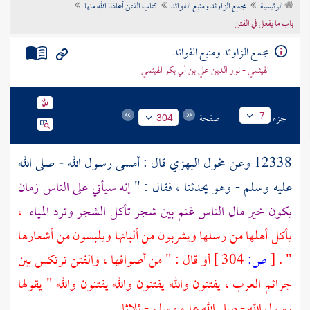
الرئيسية
مجمع الزاوئد ومنبع الفوائد
كتاب الفتن أعاذنا الله منها
تراجم الأعلام
باب ما يفعل في الفتن
مجمع الزاوئد ومنبع الفوائد
الهيثمي - نور الدين علي بن أبي بكر الهيثمي
جزء
صفحة
7
304
12338 وعن
مخول البهزي
قال : أمسى رسول الله - صلى الله
عليه وسلم - وهو يحدثنا ، فقال : "
إنه سيأتي على الناس زمان
يكون خير مال الناس غنم بين شجر تأكل الشجر وترد المياه
،
يأكل أهلها من رسلها ويشربون من ألبانها ويلبسون من أشعارها
" .
[
ص:
304 ]
أو قال : " من أصوافها ، والفتن ترتكس بين
جراثم العرب ، يفتنون والله يفتنون والله يفتنون والله " يقولها
رسول الله - صلى الله عليه وسلم - ثلاثا
.