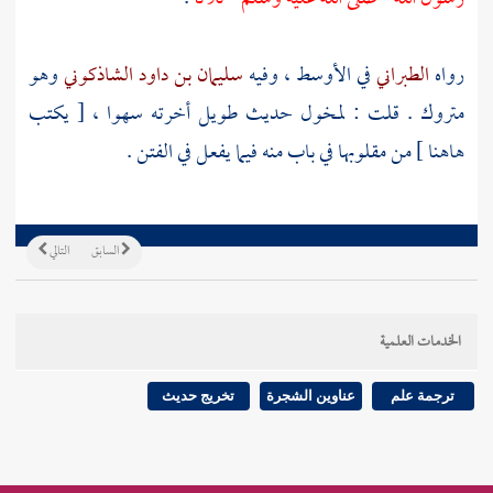
رواه
الطبراني
في الأوسط ، وفيه
سليمان بن داود الشاذكوني
وهو
متروك . قلت :
لمخول
حديث طويل أخرته سهوا ، [ يكتب
هاهنا ] من مقلوبها في باب منه فيما يفعل في الفتن .
السابق
التالي
الخدمات العلمية
ترجمة علم
عناوين الشجرة
تخريج حديث