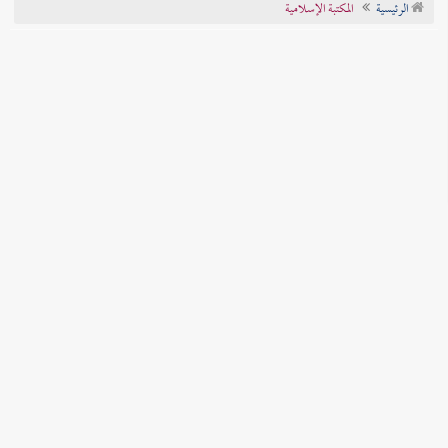
الرئيسية
المكتبة الإسلامية
تراجم الأعلام