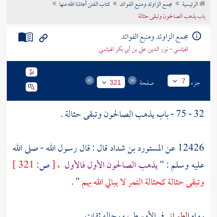
الرئيسية
مجمع الزاوئد ومنبع الفوائد
كتاب الفتن أعاذنا الله منها
تراجم الأعلام
باب يذهب الصالحون وتبقى حثالة
مجمع الزاوئد ومنبع الفوائد
الهيثمي - نور الدين علي بن أبي بكر الهيثمي
جزء
صفحة
7
321
32 - 75 - باب يذهب الصالحون وتبقى حثالة .
12426 عن
المستورد بن شداد
قال : قال رسول الله - صلى الله
عليه وسلم : "
يذهب الصالحون الأول فالأول
،
[
ص:
321 ]
وتبقى حثالة كحثالة التمر لا يبالي الله بهم
" .
رواه
الطبراني
في الأوسط ، ورجاله ثقات .