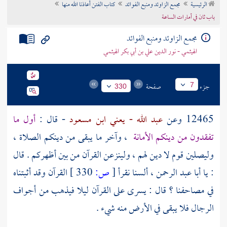
الرئيسية
مجمع الزاوئد ومنبع الفوائد
كتاب الفتن أعاذنا الله منها
تراجم الأعلام
باب ثان في أمارات الساعة
مجمع الزاوئد ومنبع الفوائد
الهيثمي - نور الدين علي بن أبي بكر الهيثمي
جزء
صفحة
7
330
12465 وعن
عبد الله - يعني ابن مسعود
- قال :
أول ما
تفقدون من دينكم الأمانة
، وآخر ما يبقى من دينكم الصلاة ،
وليصلين قوم لا دين لهم ، ولينزعن القرآن من بين أظهركم . قال
: يا
أبا عبد الرحمن
، ألسنا نقرأ
[
ص:
330 ]
القرآن وقد أثبتناه
في مصاحفنا ؟ قال : يسرى على القرآن ليلا فيذهب من أجواف
الرجال فلا يبقى في الأرض منه شيء .