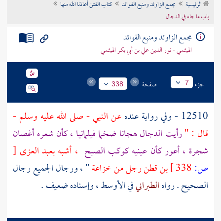
الرئيسية
مجمع الزاوئد ومنبع الفوائد
كتاب الفتن أعاذنا الله منها
تراجم الأعلام
باب ما جاء في الدجال
مجمع الزاوئد ومنبع الفوائد
الهيثمي - نور الدين علي بن أبي بكر الهيثمي
جزء
صفحة
7
338
12510 - وفي رواية عنده
عن النبي - صلى الله عليه وسلم -
قال : "
رأيت
الدجال
هجانا ضخما فيلمانيا ، كأن شعره أغصان
شجرة ، أعور كأن عينيه كوكب الصبح
، أشبه
بعبد العزى
[
ص:
338 ]
بن قطن
رجل من
خزاعة
" ، ورجال الجميع رجال
الصحيح . رواه
الطبراني
في الأوسط ، وإسناده ضعيف .