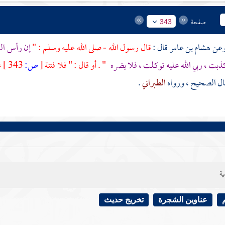
صفحة
343
هشام بن عامر
قال :
قال رسول الله - صلى الله عليه وسلم : "
إن رأس
ال
ذبت ، ربي الله عليه توكلت ، فلا يضره
" . أو قال : " فلا فتنة
[
ص:
343 ]
ع
ل الصحيح ، ورواه
الطبراني
.
ية
عناوين الشجرة
تخريج حديث