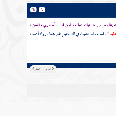
دجال
من ورائه حبك حبك ، فمن قال : أنت ربي ، افتتن ،
ليه "
. قلت : له حديث في الصحيح غير هذا . رواه
أحمد
،
السابق
التالي