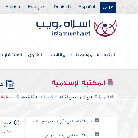
عربي
Español
Deutsch
Français
English
كتاب قتال أهل البغي
كتاب الحدود والديات
كتاب الديات
كتاب التفسير
الرئيسية
موسوعات
مقالات
الفتوى
الاستشارات
كتاب التعبير
كتاب القدر
المكتبة الإسلامية
كتب
كتاب الفتن أعاذنا الله منها
الرئيسية
مجمع الزاوئد ومنبع الفوائد
كتاب الفتن أعاذنا الله منها
باب ما جاء 
باب التعوذ من الفتن
باب الاستعاذة من رأس السبعين وغير ذلك
مجمع الز
الهيثمي -
باب الاستعاذة من يوم السوء ونحوه