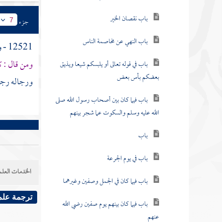
باب نقصان الخير
جزء
7
باب النهي عن مخاصمة الناس
12521 - وعن
ومن قال : ك
باب في قوله تعالى أو يلبسكم شيعا ويذيق
بعضكم بأس بعض
ورجاله رجا
باب فيما كان بين أصحاب رسول الله صلى
الله عليه وسلم والسكوت عما شجر بينهم
باب
باب في يوم الجرعة
الخدمات العلم
باب فيما كان في الجمل وصفين وغيرهما
ترجمة علم
باب فيما كان بينهم يوم صفين رضي الله
عنهم