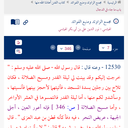
الرئيسية
مجمع الزاوئد ومنبع الفوائد
كتاب الفتن أعاذنا الله منها
تراجم الأعلام
باب ما جاء في الدجال
مجمع الزاوئد ومنبع الفوائد
الهيثمي - نور الدين علي بن أبي بكر الهيثمي
جزء
صفحة
7
346
12530 - وعنه قال :
قال رسول الله - صلى الله عليه وسلم : "
خرجت إليكم وقد بينت لي ليلة القدر ومسيح الضلالة ، فكان
تلاح بين رجلين بسدة المسجد ، فأتيتهما لأحجز بينهما فأنسيتها ،
وسأشدو لكم منها ، أما ليلة القدر فالتمسوها في العشر الأواخر
، وأما
مسيح الضلالة
[
ص:
346 ]
فإنه أعور العين ، أجلى
الجبهة ، عريض النحر
، فيه دفأ كأنه
قطن بن عبد العزى
" . قال
: يا رسول الله ، هل يضرني شبهه ؟ قال : " لا ، أنت امرؤ مسلم