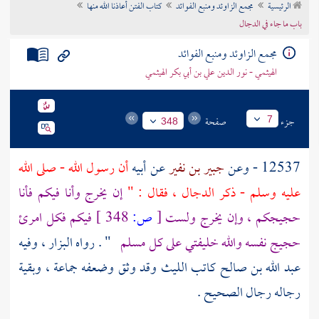
الرئيسية
مجمع الزاوئد ومنبع الفوائد
كتاب الفتن أعاذنا الله منها
تراجم الأعلام
باب ما جاء في الدجال
مجمع الزاوئد ومنبع الفوائد
الهيثمي - نور الدين علي بن أبي بكر الهيثمي
جزء
صفحة
7
348
12537 - وعن
جبير بن نفير
عن أبيه
أن رسول الله - صلى الله
عليه وسلم - ذكر
الدجال
، فقال : "
إن يخرج وأنا فيكم فأنا
حجيجكم ، وإن يخرج ولست
[
ص:
348 ]
فيكم فكل امرئ
حجيج نفسه والله خليفتي على كل مسلم
" . رواه
البزار
، وفيه
عبد الله بن صالح
كاتب
الليث
وقد وثق وضعفه جماعة ، وبقية
رجاله رجال الصحيح .