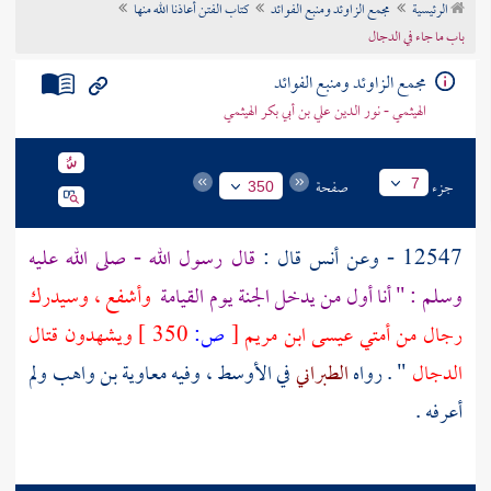
الرئيسية
مجمع الزاوئد ومنبع الفوائد
كتاب الفتن أعاذنا الله منها
تراجم الأعلام
باب ما جاء في الدجال
مجمع الزاوئد ومنبع الفوائد
الهيثمي - نور الدين علي بن أبي بكر الهيثمي
جزء
صفحة
7
350
12547 - وعن
أنس
قال :
قال رسول الله - صلى الله عليه
وسلم : " أنا أول من يدخل الجنة يوم القيامة
وأشفع ، وسيدرك
رجال من أمتي
عيسى ابن مريم
[
ص:
350 ]
ويشهدون قتال
الدجال
" . رواه
الطبراني
في الأوسط ، وفيه
معاوية بن واهب
ولم
أعرفه .