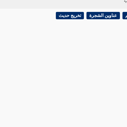
ية
عناوين الشجرة
تخريج حديث