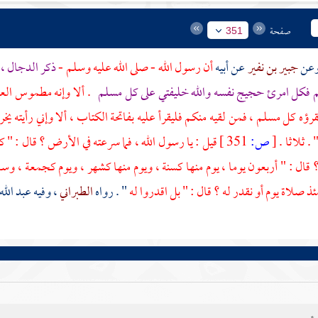
صفحة
351
جبير بن نفير
عن أبيه
أن رسول الله - صلى الله عليه وسلم -
ذكر
الدجال
، 
فكل امرئ حجيج نفسه والله خليفتي على كل مسلم
. ألا وإنه مطموس العي
يقرؤه كل مسلم ، فمن لقيه منكم فليقرأ عليه بفاتحة الكتاب ، ألا وإني رأيته ي
" . ثلاثا .
[
ص:
351 ]
قيل : يا رسول الله ، فما سرعته في الأرض ؟ قال : " ك
قال : " أربعون يوما ، يوم منها كسنة ، ويوم منها كشهر ، ويوم كجمعة ، وسا
ذ صلاة يوم أو نقدر له ؟ قال : " بل اقدروا له
" . رواه
الطبراني
، وفيه
عبد الل