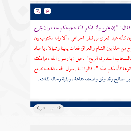
فقال : " إن يخرج وأنا فيكم فأنا حجيجكم منه ، وإن يخرج
ن كأنه
عبد العزى بن قطن الخزاعي
، ألا وإنه مكتوب بين
خرج من خلة بين
الشام
والعراق
فعاث يمينا وشمالا . يا عباد
السحاب استدبرته الريح " . قيل : يا رسول الله ، فما مكثه
ئرها كأيامكم هذه " . قالوا : يا رسول الله ، فكيف نصنع
ه بن صالح
وقد وثق وضعفه جماعة ، وبقية رجاله ثقات .
السابق
التالي