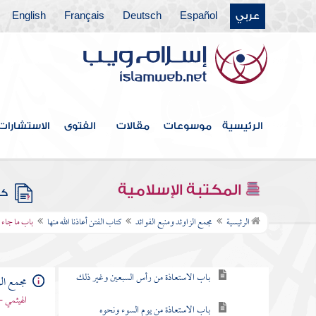
عربي
Español
Deutsch
Français
English
كتاب قتال أهل البغي
كتاب الحدود والديات
كتاب الديات
كتاب التفسير
الرئيسية
موسوعات
مقالات
الفتوى
الاستشارات
كتاب التعبير
كتاب القدر
المكتبة الإسلامية
كتب
كتاب الفتن أعاذنا الله منها
الرئيسية
مجمع الزاوئد ومنبع الفوائد
كتاب الفتن أعاذنا الله منها
باب ما جاء 
باب التعوذ من الفتن
باب الاستعاذة من رأس السبعين وغير ذلك
مجمع الز
الهيثمي -
باب الاستعاذة من يوم السوء ونحوه