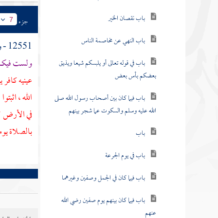
باب نقصان الخير
جزء
7
باب النهي عن مخاصمة الناس
12551 - وعن
ولست فيكم 
باب في قوله تعالى أو يلبسكم شيعا ويذيق
بعضكم بأس بعض
عينيه كافر 
الله ، اثبتوا 
باب فيما كان بين أصحاب رسول الله صلى
الله عليه وسلم والسكوت عما شجر بينهم
في الأرض ؟ 
بالصلاة يومئ
باب
باب في يوم الجرعة
باب فيما كان في الجمل وصفين وغيرهما
باب فيما كان بينهم يوم صفين رضي الله
عنهم