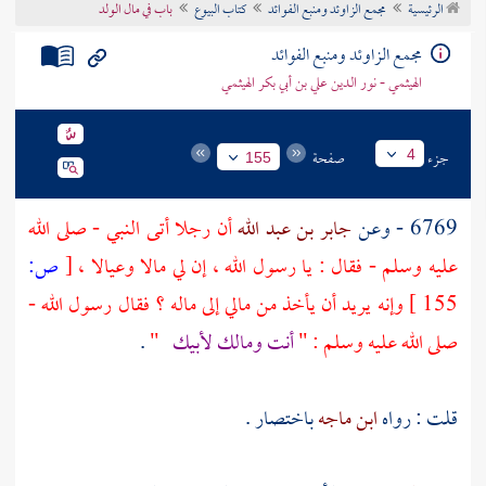
الرئيسية
مجمع الزاوئد ومنبع الفوائد
كتاب البيوع
باب في مال الولد
تراجم الأعلام
مجمع الزاوئد ومنبع الفوائد
الهيثمي - نور الدين علي بن أبي بكر الهيثمي
جزء
صفحة
4
155
6769 - وعن
جابر بن عبد الله
أن رجلا أتى النبي - صلى الله
عليه وسلم - فقال : يا رسول الله ، إن لي مالا وعيالا ،
[
ص:
155 ]
وإنه يريد أن يأخذ من مالي إلى ماله ؟ فقال رسول الله -
صلى الله عليه وسلم : "
أنت ومالك لأبيك
"
.
قلت : رواه
ابن ماجه
باختصار .