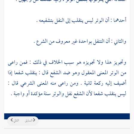
أحدهما : أن الوتر ليس ينقلب إلى النفل بتشفيعه .
والثاني : أن التنفل بواحدة غير معروف من الشرع .
وتجويز هذا ولا تجويزه هو سبب الخلاف في ذلك : فمن راعى
من الوتر المعنى المعقول وهو ضد الشفع قال : ينقلب شفعا إذا
أضيف إليه ركعة ثانية . ومن راعى منه المعنى الشرعي قال :
ليس ينقلب شفعا لأن الشفع نفل والوتر سنة مؤكدة أو واجبة .
السابق
التالي