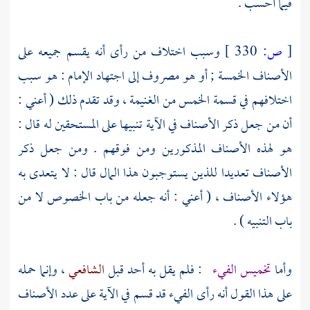
فيما أحسب .
[
ص:
330 ]
وسبب اختلاف من رأى أنه يقسم جميعه على
الأصناف الخمسة ; أو هو مصروف إلى اجتهاد الإمام : هو سبب
اختلافهم في قسمة الخمس من الغنيمة ، وقد تقدم ذلك ( أعني :
أن من جعل ذكر الأصناف في الآية تنبيها على المستحقين له قال :
هو لهذه الأصناف المذكورين ومن فوقهم . ومن جعل ذكر
الأصناف تعديدا للذين يستوجبون هذا المال قال : لا يتعدى به
هؤلاء الأصناف ، ( أعني : أنه جعله من باب الخصوص لا من
باب التنبيه ) .
وأما
تخميس الفيء
: فلم يقل به أحد قبل
الشافعي
، وإنما حمله
على هذا القول أنه رأى الفيء قد قسم في الآية على عدد الأصناف