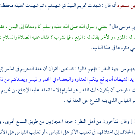
بن مسعود
أنه قال : شهدت تحريم النبيذ كما شهدتم ، ثم شهدت تحليله فحفظت
بي موسى
قال "
بعثني رسول الله صلى الله عليه وسلم أنا
ومعاذا
إلى
اليمن
، فقل
له : المزر ، والآخر يقال له : البتع ، فما نشرب ؟ فقال عليه الصلاة والسلام 
تي ذكروها في هذا الباب .
هم من جهة النظر : فإنهم قالوا : قد نص القرآن أن علة التحريم في الخمر إن
يريد الشيطان أن يوقع بينكم العداوة والبغضاء في الخمر والميسر ويصدكم عن ذ
ك ، فوجب أن يكون ذلك القدر هو الحرام إلا ما انعقد عليه الإجماع من تحريم ق
 القياس الذي ينبه الشرع على العلة فيه .
وقال المتأخرون من أهل النظر : حجة الحجازيين من طريق السمع أقوى ، وح
 الخلاف إلى اختلافهم في تغليب الأثر على القياس ، أو تغليب القياس على الأثر