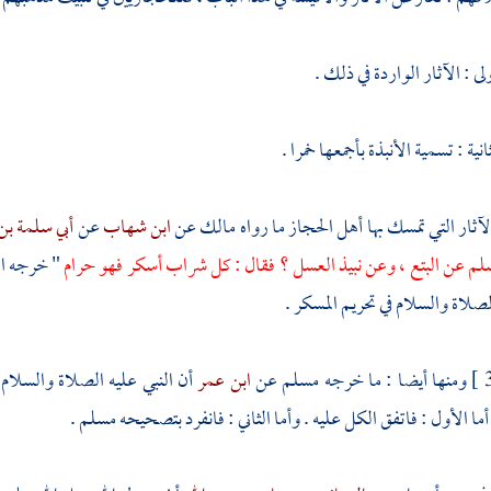
لى : الآثار الواردة في ذلك .
نية : تسمية الأنبذة بأجمعها خمرا .
آثار التي تمسك بها أهل الحجاز ما رواه
مالك
عن
ابن شهاب
عن
أبي سلمة بن
سلم عن البتع ، وعن نبيذ العسل ؟ فقال : كل شراب أسكر فهو حرام
" خرجه ا
لصلاة والسلام في تحريم المسكر .
ومنها أيضا : ما خرجه
مسلم
عن
ابن عمر
أن النبي عليه الصلاة والسلام
ا الأول : فاتفق الكل عليه . وأما الثاني : فانفرد بتصحيحه
مسلم
.