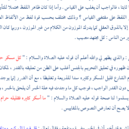
ثابتا ، فالواجب أن يغلب على القياس . وأما إذا كان ظاهر اللفظ محتملا للتأويل
اللفظ على مقتضى القياس ؟ وذلك مختلف بحسب قوة لفظ من الألفاظ الظاه
ا إلا بالذوق العقلي كما يدرك الموزون من الكلام من غير الموزون ، وربما كان
ر من الناس : كل مجتهد مصيب .
: والذي يظهر لي والله أعلم أن قوله عليه الصلاة والسلام : "
كل مسكر حر
ن ظهوره في تعليق التحريم بالجنس أغلب على الظن من تعليقه بالقدر ، لمكان 
م الشارع قليل المسكر وكثيره سدا للذريعة وتغليظا ، مع أن الضرر إنما يوجد ف
 دون القدر الواجب ، فوجب كل ما وجدت فيه علة الخمر أن يلحق بالخمر ، و
 يسلموا لنا صحة قوله عليه الصلاة والسلام : "
ما أسكر كثيره فقليله حرام
لا يصح أن تعارض النصوص بالمقاييس .
لشرع قد أخبر أن في الخمر مضرة ومنفعة ، فقال تعالى :
قل فيهما إثم كبير ومن