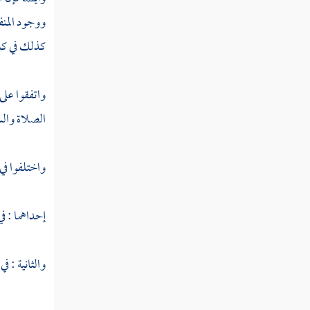
كتاب السرقة
ووجود المنف
كتاب الحرابة
كذلك في كل 
كتاب الأقضية
واتفقوا على 
الصلاة والس
واختلفوا في
إحداهما : في 
والثانية : ف