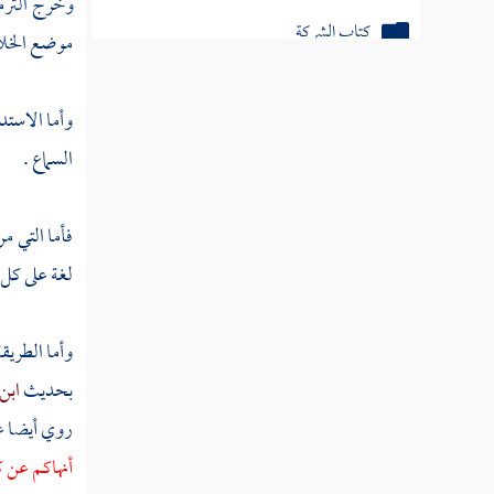
وخرج
التر
كتاب الشركة
موضع الخلا
كتاب الشفعة
وأما الاستد
كتاب القسمة
السماع .
كتاب الرهون
كتاب الحجر
فأما التي م
لغة على كل 
كتاب التفليس
وأما الطريقة
كتاب الصلح
بحديث
ابن
روي أيضا 
كتاب الكفالة
أنهاكم عن 