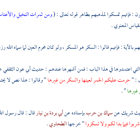
ون : فإنهم تمسكوا لمذهبهم بظاهر قوله تعالى : (
ومن ثمرات النخيل والأعناب
لقياس المعنوي .
 بالآية : فإنهم قالوا : السكر هو المسكر ، ولو كان محرم العين لما سماه الله رزق
 التي اعتمدوها في هذا الباب : فمن أشهرها عندهم : حديث
أبي عون الثقفي
ع
 : "
حرمت عليكم الخمر لعينها والسكر من غيرها
" وقالوا : هذا نص لا يحت
 غيرها
" .
ديث
شريك
عن
سماك بن حرب
بإسناده عن
أبي بردة بن نيار
قال : قال رسول الل
شربوا فيما بدا لكم ولا تسكروا
" خرجها
الطحاوي
.