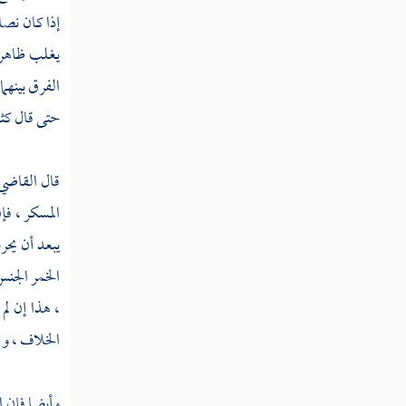
كتاب القصاص
إذا كان نصا 
يغلب ظاهر 
كتاب الجراح
الفرق بينهم
حتى قال كثي
كتاب الديات في النفوس
قال القاضي 
كتاب الديات فيما دون النفس
المسكر ، فإ
يبعد أن يحر
كتاب القسامة
الخمر الجنس
، هذا إن لم
كتاب في أحكام الزنى
الخلاف ، و
كتاب القذف
وأيضا فإن ا