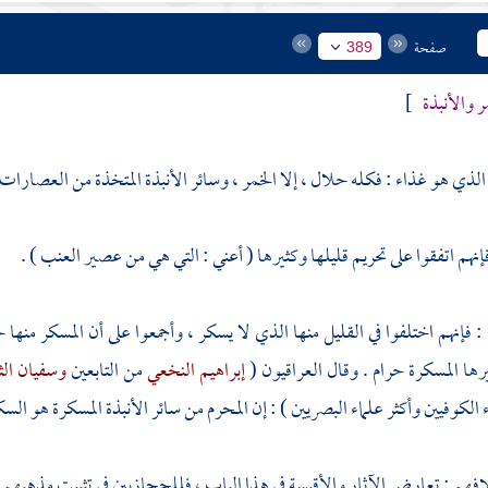
صفحة
389
 والأنبذة
]
 الذي هو غذاء : فكله حلال ، إلا الخمر ، وسائر الأنبذة المتخذة من العصارات
فإنهم اتفقوا على تحريم قليلها وكثيرها ( أعني : التي هي من عصير العنب ) .
ة : فإنهم اختلفوا في القليل منها الذي لا يسكر ، وأجمعوا على أن المسكر منها
يرها المسكرة حرام . وقال
العراقيون
(
إبراهيم النخعي
من التابعين
وسفيان ال
الكوفيين وأكثر علماء البصريين ) : إن المحرم من سائر الأنبذة المسكرة هو السك
هم : تعارض الآثار والأقيسة في هذا الباب ، فللحجازيين في تثبيت مذهبهم ط