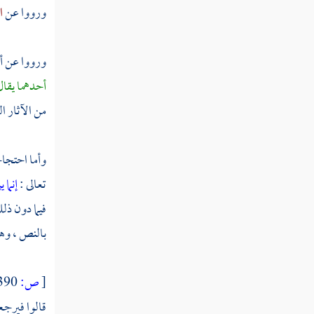
ورووا عن
ا
كتاب الوصايا
ورووا عن
أ
كتاب الفرائض
أحدهما يقال 
كتاب العتق
من الآثار ال
كتاب الكتابة
وأما احتجاج
تعالى :
إنما 
كتاب التدبير
فيما دون ذل
بالنص ، وهو
كتاب أمهات الأولاد
[
ص:
390 ]
كتاب الجنايات
قالوا فيرجع