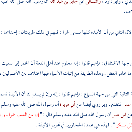
مذي
،
وأبو داود
،
والنسائي
عن
جابر بن عبد الله
أن رسول الله صلى الله عليه
ف .
لال الثاني من أن الأنبذة كلها تسمى خمرا : فلهم في ذلك طريقتان : إحداهما :
ن جهة الاشتقاق : فإنهم قالوا : إنه معلوم عند أهل اللغة أن الخمر إنما سمي
ما خامر العقل . وهذه الطريقة من إثبات الأسماء فيها اختلاف بين الأصوليين ،
 الثانية التي من جهة السماع : فإنهم قالوا : إنه وإن لم يسلم لنا أن الأنبذة 
 عمر
المتقدم ، وبما روي أيضا عن
أبي هريرة
أن رسول الله صلى الله عليه وسلم 
عن
ابن عمر
أن رسول الله صلى الله عليه وسلم قال : "
إن من العنب خمرا ، وإن
كل مسكر
" . فهذه هي عمدة الحجازيين في تحريم الأنبذة .