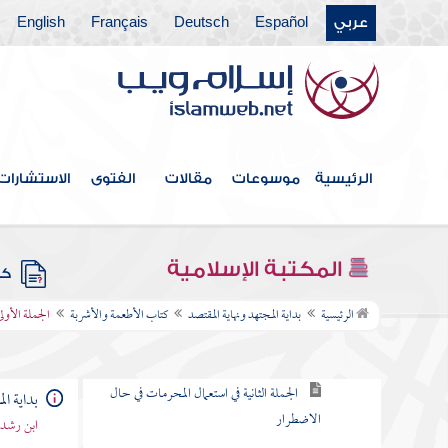
كتاب الأيمان
عربي
Español
Deutsch
Français
English
كتاب النذور
كتاب الضحايا
كتاب الذبائح
الرئيسية
موسوعات
مقالات
الفتوى
الاستشارات
كتاب الصيد
كتاب العقيقة
المكتبة الإسلامية
كتب
كتاب الأطعمة والأشربة
الرئيسية
بداية المجتهد ونهاية المقتصد
كتاب الأطعمة والأشربة
الجملة الأول
الجملة الأولى المحرمات في حال الاختيار
الجملة الثانية في استعمال المحرمات في حال
بداية ال
الاضطرار
ابن رشد 