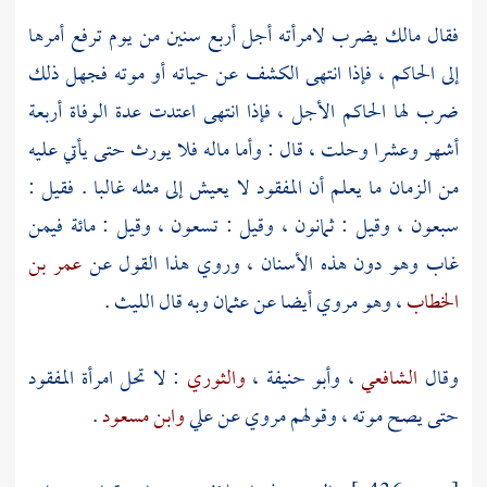
فقال
مالك
يضرب لامرأته أجل أربع سنين من يوم ترفع أمرها
إلى الحاكم ، فإذا انتهى الكشف عن حياته أو موته فجهل ذلك
ضرب لها الحاكم الأجل ، فإذا انتهى اعتدت عدة الوفاة أربعة
أشهر وعشرا وحلت ، قال : وأما ماله فلا يورث حتى يأتي عليه
من الزمان ما يعلم أن المفقود لا يعيش إلى مثله غالبا . فقيل :
سبعون ، وقيل : ثمانون ، وقيل : تسعون ، وقيل : مائة فيمن
غاب وهو دون هذه الأسنان ، وروي هذا القول عن
عمر بن
الخطاب
، وهو مروي أيضا عن
عثمان
وبه قال
الليث
.
وقال
الشافعي
،
وأبو حنيفة
،
والثوري
: لا تحل امرأة المفقود
حتى يصح موته ، وقولهم مروي عن علي
وابن مسعود
.