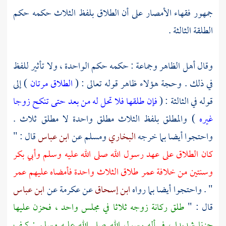
جمهور فقهاء الأمصار على أن الطلاق بلفظ الثلاث حكمه حكم
الطلقة الثالثة .
وقال أهل الظاهر وجماعة : حكمه حكم الواحدة ، ولا تأثير للفظ
في ذلك . وحجة هؤلاء ظاهر قوله تعالى : (
الطلاق مرتان
) إلى
قوله في الثالثة : (
فإن طلقها فلا تحل له من بعد حتى تنكح زوجا
غيره
) والمطلق بلفظ الثلاث مطلق واحدة لا مطلق ثلاث .
واحتجوا أيضا بما خرجه
البخاري
ومسلم
عن
ابن عباس
قال : "
كان الطلاق على عهد رسول الله صلى الله عليه وسلم
وأبي بكر
وسنتين من خلافة
عمر
طلاق الثلاث واحدة فأمضاه عليهم
عمر
" . واحتجوا أيضا بما رواه
ابن إسحاق
عن
عكرمة
عن
ابن عباس
قال : "
طلق
ركانة
زوجه ثلاثا في مجلس واحد ، فحزن عليها
حزنا شديدا ، فسأله رسول الله صلى الله عليه وسلم : كيف