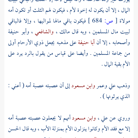
المال ، إلا أن يكون له إخوة لأم ، فيكون لهم الثلث أو تكون أمه
مولاة
[
ص:
684 ]
فيكون باقي مالها لمواليها ، وإلا فالباقي
لبيت مال المسلمين ، وبه قال
مالك
،
والشافعي
،
وأبو حنيفة
وأصحابه ، إلا أن
أبا حنيفة
على مذهبه يجعل ذوي الأرحام أولى
من جماعة المسلمين . وأيضا على قياس من يقول بالرد يرد على
الأم بقية المال .
وذهب
علي
وعمر
وابن مسعود
إلى أن عصبته عصبة أمه ( أعني :
الذي يرثونها ) .
وروي عن
علي
،
وابن مسعود
أنهم لا يجعلون عصبته عصبة أمه
إلا مع فقد الأم وكانوا ينزلون الأم بمنزلة الأب ، وبه قال
الحسن