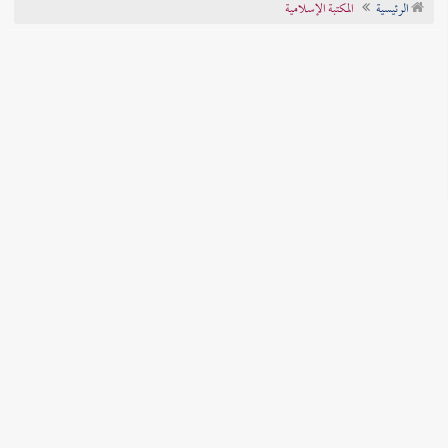
الرئيسية
المكتبة الإسلامية
تراجم الأعلام