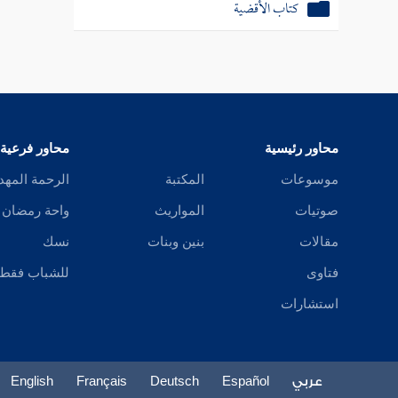
كتاب الأقضية
محاور رئيسية
محاور فرعية
موسوعات
المكتبة
الرحمة المهد
صوتيات
المواريث
واحة رمضان
مقالات
بنين وبنات
نسك
فتاوى
للشباب فقط
استشارات
عربي
Español
Deutsch
Français
English