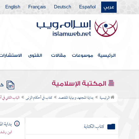
كتاب العارية
عربي
Español
Deutsch
Français
English
كتاب الغصب
كتاب الاستحقاق
الرئيسية
موسوعات
مقالات
الفتوى
الاستشارات
كتاب الهبات
كتاب الوصايا
المكتبة الإسلامية
كتب
كتاب الفرائض
الرئيسية
بداية المجتهد ونهاية المقتصد
كتاب في أحكام الزنى
الباب الثاني في 
كتاب العتق
بداية ال
كتاب الكتابة
ابن رشد 