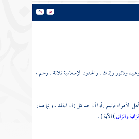
وعبيد وذكور وإناث . والحدود الإسلامية ثلاثة : رجم ،
هل الأهواء فإنهم رأوا أن حد كل زان الجلد ، وإنما صار
لزانية والزاني
) الآية ) .