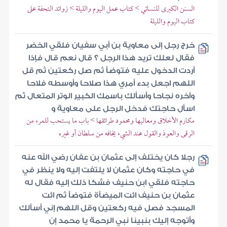
السنن الكبرى للنسائي > كتاب عمل اليوم والليلة > زوائد التحفة على
كتاب اليوم والليلة
خرج رجل إلى معاوية بن أبي سفيان فلقي الخضر
فقال لعلك تريد هذا الرجل ؟ قال نعم قال فإذا
أردت الدخول عليه فتوضأ ثم صل ركعتين ثم قل
اللهم اجعل بدء أمري هذا صلاحا وأوسطه فلاحا
وآخره نجاحا وأسألك باسمك الكبير الوتر المتعال ثم
اسأل حاجتك فدخل الرجل على معاوية و
مكارم الأخلاق ومعاليها ومحمود طرائقها > باب ما يستحب للمرء من
الرقى والعوذ والقول عند الشيء يخافه من سلطان أو غيره
رجلا كان يختلف إلى عثمان بن عفان رضي الله عنه
في حاجته وكان عثمان لا يلتفت إليه ولا ينظر في
حاجته فلقي ابن حنيف فشكا ذلك إليه فقال له
عثمان بن حنيف ائت الميضأة فتوضأ ثم ائت
المسجد فصل فيه ركعتين وقل اللهم إني أسألك
وأتوجه إليك بنبينا نبي الرحمة يا محمد إن