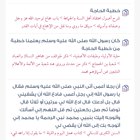
خطبة الحاجة
شرح أصول اعتقاد أهل السنة والجماعة > باب جماع توحيد الله عز وجل
وصفاته وأسمائه > سياق ما روي وما نقل من الإجماع في آيات القدر
كان رسول الله صلى الله عليه وسلم يعلمنا خطبة
من خطبة الحاجة
حلية الأولياء وطبقات الأصفياء > ذكر طوائف من جماهير النساك والعباد
> شعبة بن الحجاج > ذكر من حدث وروى عنه شعبة من الأئمة والأعلام
التابعين ممن أسماؤهم محمد
أن رجلا أعمى أتى النبي صلى الله عليه وسلم فقال
يا رسول الله إني رجل أعمى فادع الله أن يشفيني
قال بل أدعك قال ادع الله لي مرتين أو ثلاثا قال
توضأ ثم صل ركعتين ثم قل اللهم إني أسألك
وأتوجه إليك بنبيي محمد نبي الرحمة يا محمد إني
أتوجه بك إلى الله أن يقضي لي
السنن الكبرى للنسائي > كتاب عمل اليوم والليلة > ما يقول إذا راعه شيء