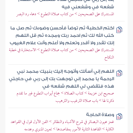
شفعه في وشفعني فيه
المستدرك على الصحيحين > من كتاب صلاة التطوع > دعاء رد البصر
اكتم الخطبة ثم توضأ فأحسن وضوءك ثم صل ما
كتب الله لك ثم احمد ربك ومجده ثم قل اللهم
إنك تقدر ولا أقدر وتعلم ولا أعلم وأنت علام الغيوب
المستدرك على الصحيحين > من كتاب صلاة التطوع > الاستخارة في خطبة
النكاح
اللهم إني أسألك وأتوجه إليك بنبيك محمد نبي
الرحمة يا محمد إني توجهت بك إلى ربي في حاجتي
هذه فتقضي لي اللهم شفعه في
صحيح ابن خزيمة > كتاب الصلاة > جماع أبواب التطوع غير ما تقدم
ذكرنا لها > باب صلاة الترغيب والترهيب
وصلاة الحاجة
غمز عيون البصائر في شرح الأشباه والنظائر > الفن الأول قول في القواعد
الكلية > القاعدة الثانية الأمور بمقاصدها > تعيين المنوي وعدمه