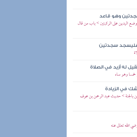
جدتين وهو قاعد
ضع اليدين على الركبتين > باب من قال
م فليسجد سجدتين
ة
ل له أزيد في الصلاة
 خمسا وهو ساه
ك في الزيادة
رين بالجنة > حديث عبد الرحمن بن عوف
ي الله تعالى عنه