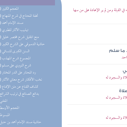
(26) المعجم الكبير
 القبلة ومن لم ير الإعادة على من سها
(22) تحفة المحتاج في شرح المنهاج
(21) مسند الإمام أحمد
(16) تهذيب الآثار للطبري
(15) منح الجليل شرح مختصر خليل
(14) حاشية الدسوقي على الشرح الكبير
(12) السنن الكبرى للنسائي
 ما سلم
احد
(11) المجموع شرح المهذب
(11) شرح النووي على مسلم
ي
(10) رد المحتار على الدر المختار
اة والسجود له
(10) نخب الأفكار شرح معاني الآثار
(10) كشاف القناع عن متن الإقناع
لاة
(9) بدائع الصنائع في ترتيب الشرائع
اة والسجود له
(8) المغني
(8) المعجم الأوسط
(8) المبسوط
اة والسجود له
(8) حاشية مسند الإمام أحمد بن حنبل