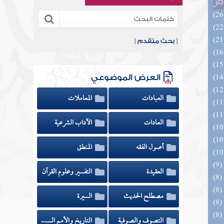
الكل
[
بحث متقدم
]
العرض الموضوعي
العبادات
المعاملات
العادات
الآداب الشرعية
أصول الفقه
المنطق
العقيدة
التفسير وعلوم القرآن
مصطلح الحديث
السيرة
التصوف والصوفية
التاريخ والأمم السابقة