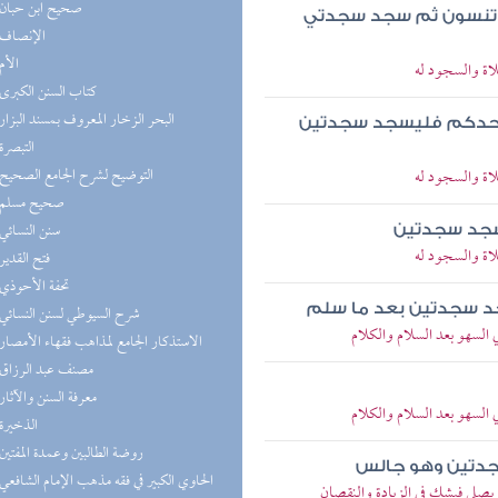
(8) صحيح ابن حبان
ما تنسون ثم سجد سجدتي
(8) الإنصاف
(7) الأم
اة والسجود له
(7) كتاب السنن الكبرى
(7) البحر الزخار المعروف بمسند البزار
ي أحدكم فليسجد سجدتين
(6) التبصرة
(6) التوضيح لشرح الجامع الصحيح
اة والسجود له
(6) صحيح مسلم
(6) سنن النسائي
 سجد سجدتين
اة والسجود له
(6) فتح القدير
(6) تحفة الأحوذي
جد سجدتين بعد ما سلم
(6) شرح السيوطي لسنن النسائي
السهو بعد السلام والكلام
(6) الاستذكار الجامع لمذاهب فقهاء الأمصار
(6) مصنف عبد الرزاق
(5) معرفة السنن والآثار
السهو بعد السلام والكلام
(5) الذخيرة
(5) روضة الطالبين وعمدة المفتين
جدتين وهو جالس
(5) الحاوي الكبير في فقه مذهب الإمام الشافعي
يصلي فيشك في الزيادة والنقصان