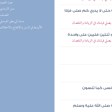
(5) عون المعبود
(5) سنن الترمذي
حتى لا يدري كم صلى فإذا
(5) المصنف
(5) مسند أبي يعلى الموصلي
يصلي فيشك في الزيادة والنقصان
(4) الأوسط في السنن والإجماع والاختلاف
 ثنتين فليبن على واحدة
يصلي فيشك في الزيادة والنقصان
أنسى كما تنسون
صلى الله عليه وسلم