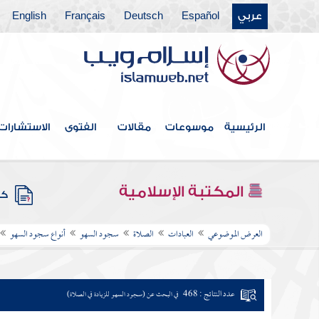
عربي
Español
Deutsch
Français
English
الرئيسية
موسوعات
مقالات
الفتوى
الاستشارات
المكتبة الإسلامية
كتب
العرض الموضوعي
العبادات
الصلاة
سجود السهو
أنواع سجود السهو
عدد النتائج : 468
في البحث عن (سجود السهو للزيادة في الصلاة)