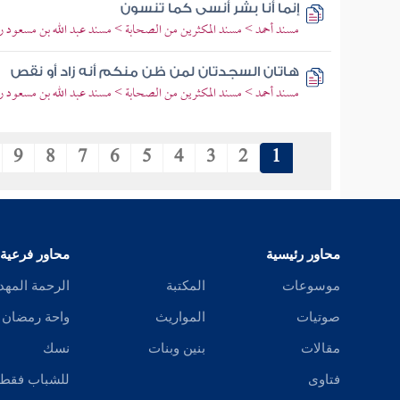
إنما أنا بشر أنسى كما تنسون
مسند أحمد > مسند المكثرين من الصحابة > مسند عبد الله بن مسعود رض
هاتان السجدتان لمن ظن منكم أنه زاد أو نقص
مسند أحمد > مسند المكثرين من الصحابة > مسند عبد الله بن مسعود رض
9
8
7
6
5
4
3
2
1
محاور رئيسية
محاور فرعية
موسوعات
المكتبة
الرحمة المهد
صوتيات
المواريث
واحة رمضان
مقالات
بنين وبنات
نسك
فتاوى
للشباب فقط