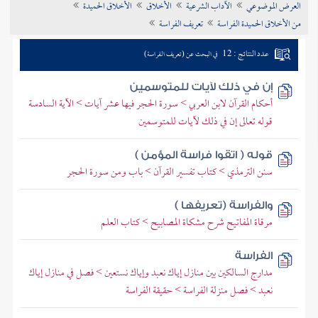
العرض الموضوعي
الآداب الشرعية
الأخلاق
الأخلاق الحميدة
تراجم الأعلام
من الأخلاق الحميدة الفراسة
تعريف الفراسة
عدد النتائج : 12
في البحث عن (تعريف الفراسة)
إن في ذلك لآيات للمتوسمين
أحكام القرآن لابن العربي > سورة الحجر فيها عشر آيات > الآية السادسة
قوله تعالى إن في ذلك لآيات للمتوسمين
قوله ( اتقوا فراسة المؤمن )
سنن الترمذي > كتاب تفسير القرآن > باب ومن سورة الحجر
والفراسة (تعريفها )
مرقاة المفاتيح شرح مشكاة المصابيح > كتاب العلم
الفراسة
مدارج السالكين بين منازل إياك نعبد وإياك نستعين > فصل في منازل إياك
نعبد > فصل منزلة الفراسة > حقيقة الفراسة