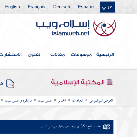
عربي
Español
Deutsch
Français
English
الرئيسية
موسوعات
مقالات
الفتوى
الاستشارات
المكتبة الإسلامية
كتب
العرض الموضوعي
العبادات
الجنائز
غسل الميت
ما يكره في غسل الميت
عدد النتائج : 35
في البحث عن (ما يكره في غسل الميت)