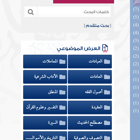
الكل
[
بحث متقدم
]
العرض الموضوعي
العبادات
المعاملات
العادات
الآداب الشرعية
أصول الفقه
المنطق
العقيدة
التفسير وعلوم القرآن
مصطلح الحديث
السيرة
التصوف والصوفية
التاريخ والأمم السابقة