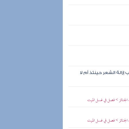
زالة الشعر حينئذ أم لا
 الجنائز > فصل في غسل الميت
 الجنائز > فصل في غسل الميت