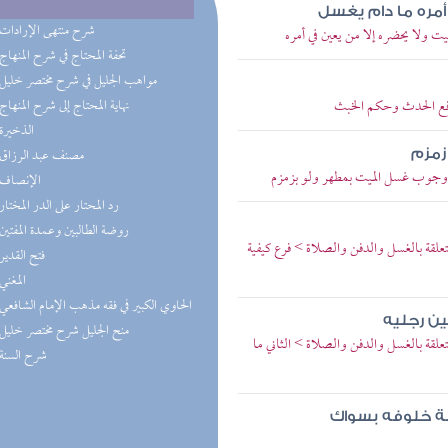
أمره ما دام يغسل
(7) شرح منتهى الإرادات
ت ولا يحضره إلا من يعين في أمره
(5) تحفة المحتاج في شرح المنهاج
(4) مواهب الجليل في شرح مختصر خليل
رفع الحدث وحكم الخبث
(4) نهاية المحتاج إلى شرح المنهاج
(3) الذخيرة
(2) مصنف عبد الرزاق
زمزم
 وجوب غسل الميت بمطهر ولو بزمزم
(2) الإنصاف
(2) رد المحتار على الدر المختار
(1) روضة الطالبين وعمدة المفتين
لقة بالغسل والدفن والصلاة > فرع كيفية
(1) فتح القدير
(1) المغني
(1) الحاوي الكبير في فقه مذهب الإمام الشافعي
ين رجليه
(1) منح الجليل شرح مختصر خليل
قة بالغسل والدفن والصلاة > الثاني ما
(1) شرح السنة
الة خلوفه بسواك