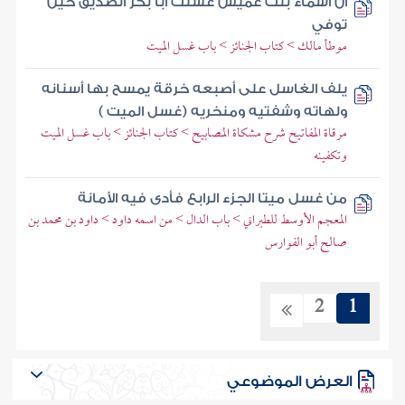
أن أسماء بنت عميس غسلت أبا بكر الصديق حين
توفي
موطأ مالك > كتاب الجنائز > باب غسل الميت
يلف الغاسل على أصبعه خرقة يمسح بها أسنانه
ولهاته وشفتيه ومنخريه (غسل الميت )
مرقاة المفاتيح شرح مشكاة المصابيح > كتاب الجنائز > باب غسل الميت
وتكفينه
من غسل ميتا الجزء الرابع فأدى فيه الأمانة
المعجم الأوسط للطبراني > باب الدال > من اسمه داود > داود بن محمد بن
صالح أبو الفوارس
2
1
العرض الموضوعي