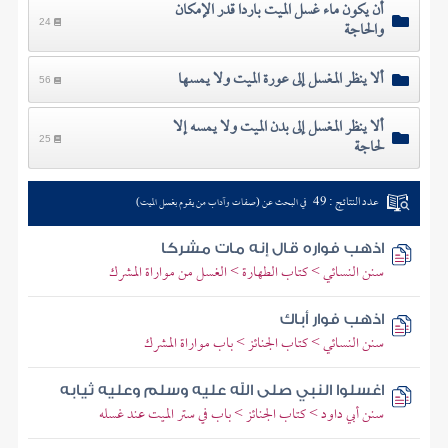
أن يكون ماء غسل الميت باردا قدر الإمكان
والحاجة
24
ألا ينظر المغسل إلى عورة الميت ولا يمسها
56
ألا ينظر المغسل إلى بدن الميت ولا يمسه إلا
لحاجة
25
عدد النتائج : 49
في البحث عن (صفات وآداب من يقوم بغسل الميت)
اذهب فواره قال إنه مات مشركا
سنن النسائي > كتاب الطهارة > الغسل من مواراة المشرك
اذهب فوار أباك
سنن النسائي > كتاب الجنائز > باب مواراة المشرك
اغسلوا النبي صلى الله عليه وسلم وعليه ثيابه
سنن أبي داود > كتاب الجنائز > باب في ستر الميت عند غسله