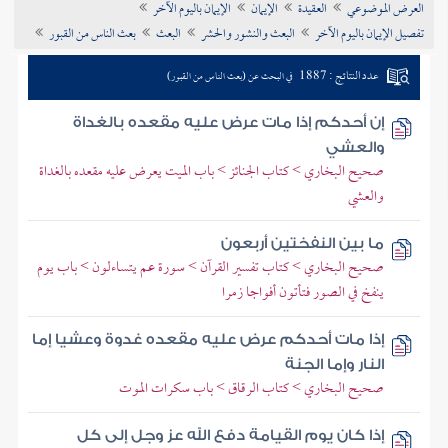
العرض الموضوعي
العقيدة
الإيمان
الإيمان باليوم الآخر
تراجم الأعلام
تفصيل الإيمان باليوم الآخر
البعث والنشور والحشر
البعث
بعث الناس من القبور
عدد النتائج : 1887
في البحث عن (بعث الناس من القبور)
إن أحدكم إذا مات عرض عليه مقعده بالغداة
والعشي
صحيح البخاري > كتاب الجنائز > باب الميت يعرض عليه مقعده بالغداة
والعشي
ما بين النفختين أربعون
صحيح البخاري > كتاب تفسير القرآن > سورة عم يتساءلون > باب يوم
ينفخ في الصور فتأتون أفواجا زمرا
إذا مات أحدكم عرض عليه مقعده غدوة وعشيا إما
النار وإما الجنة
صحيح البخاري > كتاب الرقاق > باب سكرات الموت
إذا كان يوم القيامة دفع الله عز وجل إلى كل