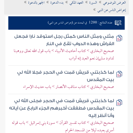
العرض الموضوعي
السيرة
العهد المكي
بدء الدعوة
الجهر بالدعوة
تراجم الأعلام
إعراض الناس عن النبي
عدد النتائج : 1200
في البحث عن (إعراض الناس عن النبي)
مثلي ومثل الناس كمثل رجل استوقد نارا فجعل
الفراش وهذه الدواب تقع في النار
صحيح البخاري > كتاب أحاديث الأنبياء > باب قول الله تعالى ووهبنا
لداود سليمان نعم العبد إنه أواب
لما كذبتني قريش قمت في الحجر فجلا الله لي
بيت المقدس
صحيح البخاري > كتاب مناقب الأنصار > باب حديث الإسراء
لما كذبتني قريش قمت في الحجر فجلى الله لي
بيت المقدس فطفقت أخبرهم الجزء الرابع عن آياته
وأنا أنظر إليه
صحيح البخاري > كتاب تفسير القرآن > سورة بني إسرائيل > باب قوله
أسرى بعبده ليلا من المسجد الحرام