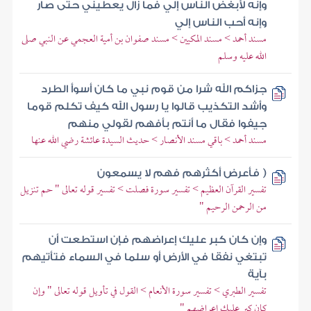
وإنه لأبغض الناس إلي فما زال يعطيني حتى صار
وإنه أحب الناس إلي
مسند أحمد > مسند المكيين > مسند صفوان بن أمية العجمي عن النبي صلى
الله عليه وسلم
جزاكم الله شرا من قوم نبي ما كان أسوأ الطرد
وأشد التكذيب قالوا يا رسول الله كيف تكلم قوما
جيفوا فقال ما أنتم بأفهم لقولي منهم
مسند أحمد > باقي مسند الأنصار > حديث السيدة عائشة رضي الله عنها
( فأعرض أكثرهم فهم لا يسمعون
تفسير القرآن العظيم > تفسير سورة فصلت > تفسير قوله تعالى " حم تنزيل
من الرحمن الرحيم "
وإن كان كبر عليك إعراضهم فإن استطعت أن
تبتغي نفقا في الأرض أو سلما في السماء فتأتيهم
بآية
تفسير الطبري > تفسير سورة الأنعام > القول في تأويل قوله تعالى " وإن
كان كبر عليك إعراضهم "