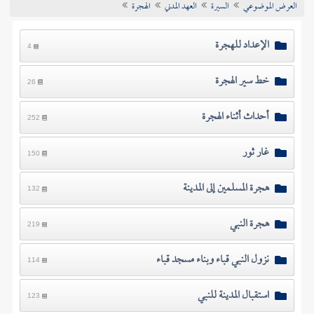
العرض الموضوعي
السيرة
العهد المدني
الهجرة
تراجم الأعلام
الإعداد للهجرة
4
خط سير الهجرة
26
أحداث أثناء الهجرة
252
غار ثور
150
هجرة المسلمين إلى المدينة
132
هجرة النبي
219
نزول النبي قباء وبناء مسجد قباء
114
استقبال المدينة للنبي
123