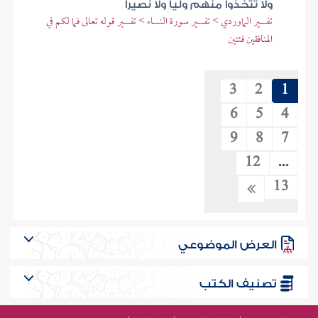
ولا تتخذوا منهم وليا ولا نصيرا
تفسير الماوردي > تفسير سورة النساء > تفسير قوله تعالى فما لكم في
المنافقين فئتين
3
2
1
6
5
4
9
8
7
12
...
13
العرض الموضوعي
تصنيف الكتب