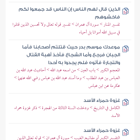
الذين قال لهم الناس إن الناس قد جمعوا لكم
فاخشوهم
تفسير المنار > سورة آل عمران > تفسير قوله تعالى ولا تحسبن الذين قتلوا
في سبيل الله أمواتا بل أحياء
موعدك موسم بدر حيث قتلتم أصحابنا فأما
الجبان فرجع وأما الشجاع فأخذ أهبة القتال
والتجارة فأتوه فلم يجدوا به أحدا
المعجم الكبير > باب العين > من اسمه عبد الله > أحاديث عبد الله بن
العباس بن عبد المطلب > وما أسند عبد الله بن عباس رضي الله عنهما >
عكرمة عن ابن عباس
غزوة حمراء الأسد
الكامل في التاريخ > ودخلت السنة الثالثة من الهجرة > ذكر غزوة حمراء
الأسد
غزوة حمراء الأسد
التفسير الكبير أو مفاتيح الغيب > سورة آل عمران > قوله تعالى الذين