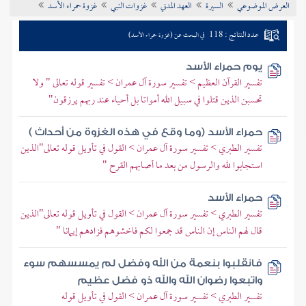
العرض الموضوعي
السيرة
العهد المدني
غزوات النبي
غزوة حمراء الأسد
تراجم الأعلام
عدد النتائج : 118
في البحث عن (غزوة حمراء الأسد)
يوم حمراء الأسد
تفسير القرآن العظيم > تفسير سورة آل عمران > تفسير قوله تعالى " ولا
تحسبن الذين قتلوا في سبيل الله أمواتا بل أحياء عند ربهم يرزقون"
حمراء الأسد (وما وقع في هذه الغزوة من أحداث )
تفسير الطبري > تفسير سورة آل عمران > القول في تأويل قوله تعالى"الذين
استجابوا لله والرسول من بعد ما أصابهم القرح "
حمراء الأسد
تفسير الطبري > تفسير سورة آل عمران > القول في تأويل قوله تعالى"الذين
قال لهم الناس إن الناس قد جمعوا لكم فاخشوهم فزادهم إيمانا "
فانقلبوا بنعمة من الله وفضل لم يمسسهم سوء
واتبعوا رضوان الله والله ذو فضل عظيم
تفسير الطبري > تفسير سورة آل عمران > القول في تأويل قوله