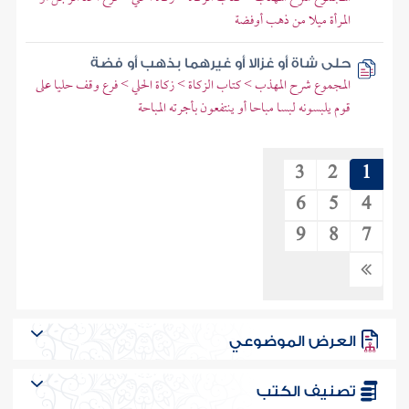
المرأة ميلا من ذهب أوفضة
حلى شاة أو غزالا أو غيرهما بذهب أو فضة
المجموع شرح المهذب > كتاب الزكاة > زكاة الحلي > فرع وقف حليا على
قوم يلبسونه لبسا مباحا أو ينتفعون بأجرته المباحة
3
2
1
6
5
4
9
8
7
العرض الموضوعي
تصنيف الكتب