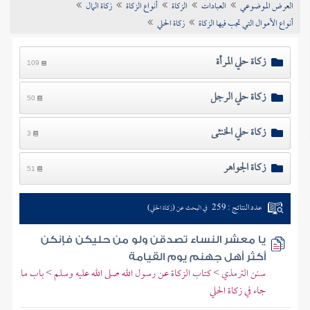
العرض الموضوعي
العبادات
الزكاة
أنواع الزكاة
زكاة المال
تراجم الأعلام
أنواع الأموال التي تجب فيها الزكاة
زكاة الحلي
زكاة حلي المرأة
109
زكاة حلي الرجل
50
زكاة حلي الخنثى
3
زكاة الجواهر
51
عدد النتائج : 259
في البحث عن (زكاة الحلي)
يا معشر النساء تصدقن ولو من حليكن فإنكن
أكثر أهل جهنم يوم القيامة
سنن الترمذي > كتاب الزكاة عن رسول الله صلى الله عليه وسلم > باب ما
جاء في زكاة الحلي