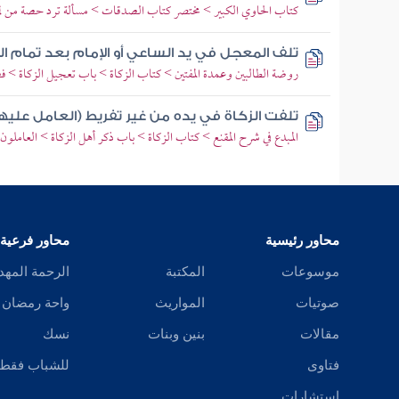
كتاب الحاوي الكبير > مختصر كتاب الصدقات > مسألة ترد حصة من لم
تلف المعجل في يد الساعي أو الإمام بعد تمام ا
روضة الطالبين وعمدة المفتين > كتاب الزكاة > باب تعجيل الزكاة > 
تلفت الزكاة في يده من غير تفريط (العامل عليها
المبدع في شرح المقنع > كتاب الزكاة > باب ذكر أهل الزكاة > العاملون 
محاور رئيسية
محاور فرعية
موسوعات
المكتبة
الرحمة المهد
صوتيات
المواريث
واحة رمضان
مقالات
بنين وبنات
نسك
فتاوى
للشباب فقط
استشارات