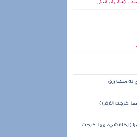
ستند الإعطاء وقدر المعطى
ر
له منها رزق
ا أخرجت الأرض )
تمرا ( زكاة شيء مما أخرجت