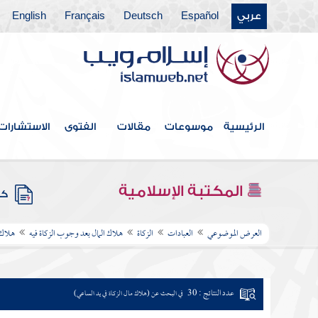
عربي
Español
Deutsch
Français
English
الرئيسية
موسوعات
مقالات
الفتوى
الاستشارات
المكتبة الإسلامية
كتب
العرض الموضوعي
العبادات
الزكاة
هلاك المال بعد وجوب الزكاة فيه
هلاك 
عدد النتائج : 30
في البحث عن (هلاك مال الزكاة في يد الساعي)