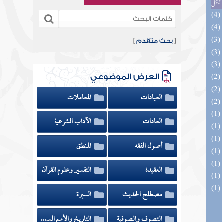
الكل
[
بحث متقدم
]
العرض الموضوعي
العبادات
المعاملات
العادات
الآداب الشرعية
أصول الفقه
المنطق
العقيدة
التفسير وعلوم القرآن
مصطلح الحديث
السيرة
التصوف والصوفية
التاريخ والأمم السابقة