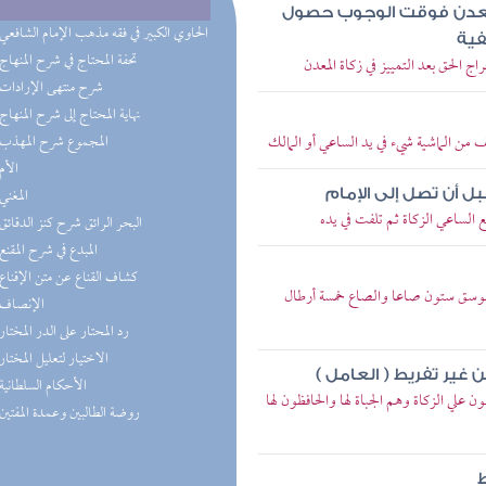
المعدن فوقت الوجوب حصول
(4) الحاوي الكبير في فقه مذهب الإمام الشافعي
فية
(4) تحفة المحتاج في شرح المنهاج
 الحق بعد التمييز في زكاة المعدن
(3) شرح منتهى الإرادات
(3) نهاية المحتاج إلى شرح المنهاج
ن الماشية شيء في يد الساعي أو المالك
(3) المجموع شرح المهذب
(2) الأم
(2) المغني
ل أن تصل إلى الإمام
لساعي الزكاة ثم تلفت في يده
(2) البحر الرائق شرح كنز الدقائق
(1) المبدع في شرح المقنع
(1) كشاف القناع عن متن الإقناع
ة الوسق ستون صاعا والصاع خمسة أرطال
(1) الإنصاف
(1) رد المحتار على الدر المختار
(1) الاختيار لتعليل المختار
غير تفريط ( العامل )
(1) الأحكام السلطانية
 علي الزكاة وهم الجباة لها والحافظون لها
(1) روضة الطالبين وعمدة المفتين
ط