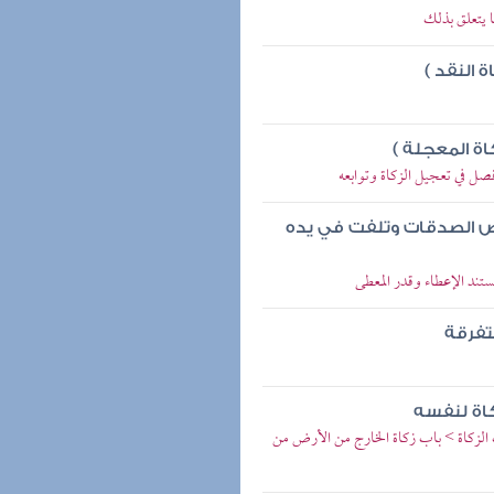
ا يتعلق بذلك
 النقد )
ة المعجلة )
فصل في تعجيل الزكاة وتوابعه
ض الصدقات وتلفت في يده
تند الإعطاء وقدر المعطى
تفرقة
كاة لنفسه
 الزكاة > باب زكاة الخارج من الأرض من