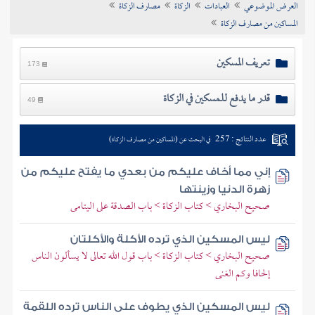
العرض الموضوعي
العبادات
الزكاة
مصارف الزكاة
تراجم الأعلام
المساكين من مصارف الزكاة
تعريف المسكين
173
قدر ما يدفع للمسكين في الزكاة
49
عدد النتائج : 257
في البحث عن (المساكين من مصارف الزكاة)
إني مما أخاف عليكم من بعدي ما يفتح عليكم من
زهرة الدنيا وزينتها
صحيح البخاري > كتاب الزكاة > باب الصدقة على اليتامى
ليس المسكين الذي ترده الأكلة والأكلتان
صحيح البخاري > كتاب الزكاة > باب قول الله تعالى لا يسألون الناس
إلحافا وكم الغنى
ليس المسكين الذي يطوف على الناس ترده اللقمة