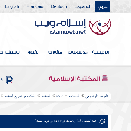
عربي
Español
Deutsch
Français
English
الرئيسية
موسوعات
مقالات
الفتوى
الاستشارات
المكتبة الإسلامية
كتب
العرض الموضوعي
العبادات
الزكاة
الصدقة
الحكمة من تشريع الصدقة
عدد النتائج : 15
في البحث عن (الحكمة من تشريع الصدقة)