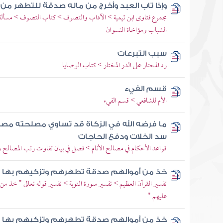
وإذا تاب العبد وأخرج من ماله صدقة للتطهر من 
مجموع فتاوى ابن تيمية > الآداب والتصوف > كتاب التصوف > مسألة 
الشباب ومؤاخاة النسوان
سبب التبرعات
رد المحتار على الدر المختار > كتاب الوصايا
قسم الفيء
الأم للشافعي > قسم الفيء
ما فرضه الله في الزكاة قد تساوي مصلحته مص
سد الخلات ودفع الحاجات
قواعد الأحكام في مصالح الأنام > فصل في بيان تفاوت رتب المصالح و
خذ من أموالهم صدقة تطهرهم وتزكيهم بها
تفسير القرآن العظيم > تفسير سورة التوبة > تفسير قوله تعالى " خذ 
عليهم "
خذ من أموالهم صدقة تطهرهم وتزكيهم بها 