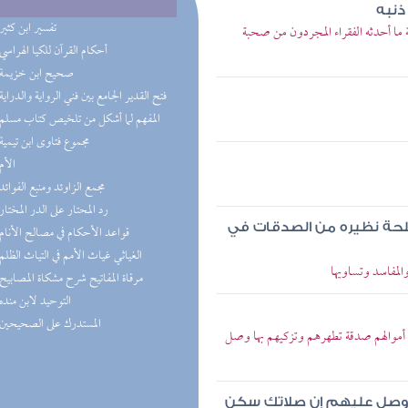
ذنبه
(2) تفسير ابن كثير
ما أحدثه الفقراء المجردون من صحبة
(1) أحكام القرآن للكيا الهراسي
(1) صحيح ابن خزيمة
(1) فتح القدير الجامع بين فني الرواية والدراية
(1) المفهم لما أشكل من تلخيص كتاب مسلم
(1) مجموع فتاوى ابن تيمية
(1) الأم
(1) مجمع الزاوئد ومنبع الفوائد
(1) رد المحتار على الدر المختار
لحة نظيره من الصدقات في
(1) قواعد الأحكام في مصالح الأنام
(1) الغياثي غياث الأمم في التياث الظلم
المفاسد وتساويها
(1) مرقاة المفاتيح شرح مشكاة المصابيح
(1) التوحيد لابن منده
(1) المستدرك على الصحيحين
من أموالهم صدقة تطهرهم وتزكيهم بها وصل
وصل عليهم إن صلاتك سكن