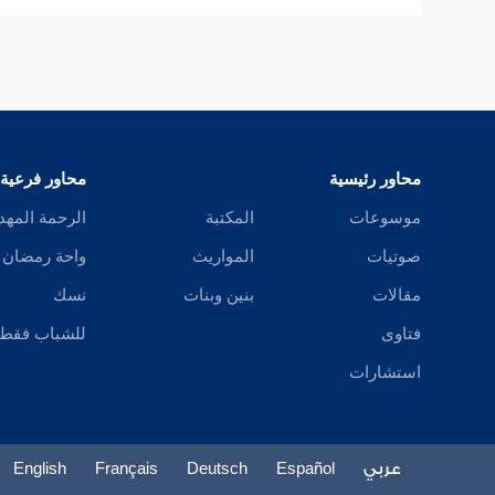
محاور رئيسية
محاور فرعية
موسوعات
المكتبة
الرحمة المهد
صوتيات
المواريث
واحة رمضان
مقالات
بنين وبنات
نسك
فتاوى
للشباب فقط
استشارات
عربي
Español
Deutsch
Français
English