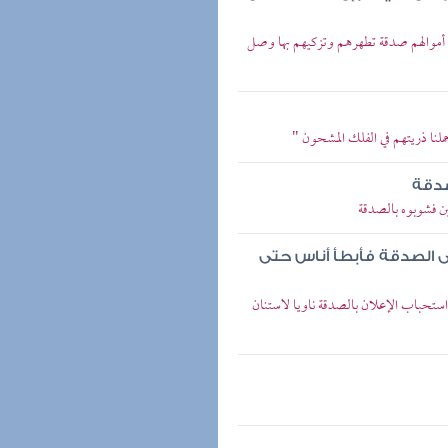
من أموالهم صدقة تطهرهم وتزكيهم بها وصل
حملنا ذريتهم في الفلك المشحون "
صدقة
ن فشوبوه بالصدقة
ى الصدقة فأبطأ أناس حتى
تحباب الإعلان بالصدقة ناويا لاستنان