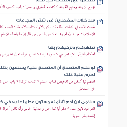
تصدقوا فإن الصدقة خير لكم
مجمع الزوائد ومنبع الفوائد > كتاب المغازي والسير > باب تكسيره الأ
سد خلات المضطرين في شتى المجاعات
غياث الأمم في التياث الظلم > الركن الأول كتاب الإمامة > الباب الثام
الإسلام > نجدة الإمام وعدته > من الناس من قال إن ما يأخذه الإمام 
تطهرهم وتزكيهم بها
أحكام القرآن للكيا الهراسي > سورة براءة > تفسير قوله تعالى تطهرهم و
لو علم المتصدق أن المتصدق عليه يستعين بتلك
لحرم عليه ذلك
المفهم لما أشكل من تلخيص كتاب مسلم > كتاب الزكاة > باب مثل ال
غير مستحق
سلامى ابن آدم ثلاثمئة وستون عظما عليه في
التوحيد لابن منده > ذكر آية تدل على وحدانية الخالق وأنه ناقل أحوال النط
إنشائه بشرا سويا