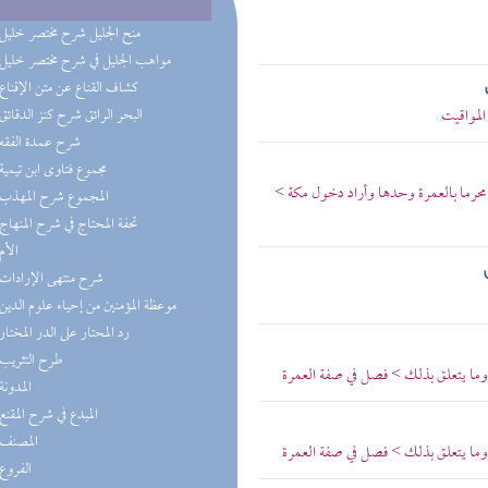
(7) منح الجليل شرح مختصر خليل
(5) مواهب الجليل في شرح مختصر خليل
(4) كشاف القناع عن متن الإقناع
المواقيت
(3) البحر الرائق شرح كنز الدقائق
(3) شرح عمدة الفقه
(3) مجموع فتاوى ابن تيمية
حرما بالعمرة وحدها وأراد دخول مكة >
(2) المجموع شرح المهذب
(2) تحفة المحتاج في شرح المنهاج
(2) الأم
(2) شرح منتهى الإرادات
(2) موعظة المؤمنين من إحياء علوم الدين
(2) رد المحتار على الدر المختار
(2) طرح التثريب
وما يتعلق بذلك > فصل في صفة العمرة
(1) المدونة
(1) المبدع في شرح المقنع
(1) المصنف
وما يتعلق بذلك > فصل في صفة العمرة
(1) الفروع