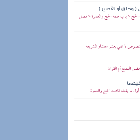
ل ( وحلق أو تقصير )
اب الحج > باب صفة الحج والعمرة > فصل
النصوص لا تفي بعشر معشار الشريعة
فضل التمتع أم القران
فيهما
ول ما يفعله قاصد الحج والعمرة