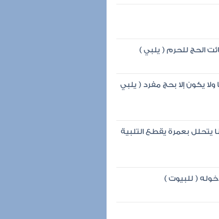
 الحج للحرم ( يلبي )
لا يكون إلا بحج مفرد ( يلبي
 يتحلل بعمرة يقطع التلبية
خوله ( للبيوت )