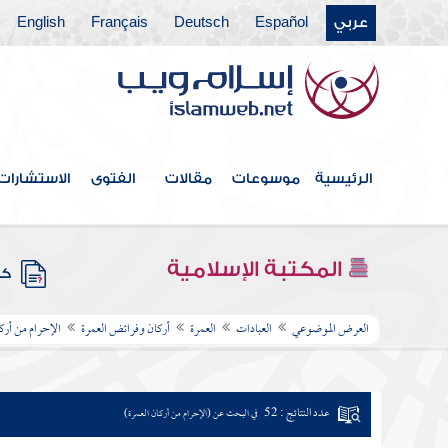
عربي
Español
Deutsch
Français
English
الرئيسية
موسوعات
مقالات
الفتوى
الاستشارات
المكتبة الإسلامية
كتب
العرض الموضوعي
العبادات
العمرة
أركان وفرائض العمرة
الإحرام من أرك
عدد النتائج : 52
في البحث عن (الإحرام من أركان العمرة)