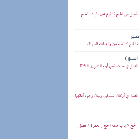
أفضل من الحج > فرع عين الميت للحج
صير
 الحج > تنبيه من واجبات الطواف
الحج )
صل في مبيت ليالي أيام التشريق الثلاثة
فصل في أركان النسكين وبيان وجوه أدائهما
اب الحج > باب صفة الحج والعمرة > فصل