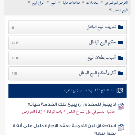
العرض الموضوعي
المعاملات
معاملات مالية
البيع
أنواع البيع
تراجم الأعلام
البيع الباطل
تعريف البيع الباطل
حكم البيع الباطل
19
أسباب بطلان البيع
48
آثار وأحكام البيع الباطل
1
عدد النتائج : 13
في البحث عن (البيع الباطل)
لا يجوز للمخدم أن يبيع تلك الخدمة حياته
حاشية الدسوقي على الشرح الكبير > باب الزكاة > زكاة العروض
استحقاق لبن الآدمية بعقد الإجارة دليل على أنه لا
يجوز بيعه