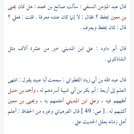
قال
عبد المؤمن النسفي
: سألت
صالح بن محمد
: هل كان
يحيى
بن معين
يحفظ ؟ فقال : لا إنما كان عنده معرفة . قلت : فعلي ؟
قال : كان يحفظ ويعرف .
قال
أبو داود
:
علي ابن المديني
خير من عشرة آلاف مثل
الشاذكوني
.
قال
عبد الله بن أبي زياد القطواني
: سمعت
أبا عبيد
يقول : انتهى
العلم إلى أربعة :
أبو بكر بن أبي شيبة
أسردهم له ،
وأحمد بن حنبل
أفقههم فيه ،
وعلي ابن المديني
أعلمهم به ،
ويحيى بن معين
أكتبهم له .
[
ص:
49 ]
قال
الفرهياني
وغيره من الحفاظ : أعلم
أهل زمانه بعلل الحديث علي .