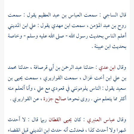
قال
الساجي
: سمعت
العباس بن عبد العظيم
يقول : سمعت
روح بن عبد المؤمن
، سمعت
ابن مهدي
يقول :
علي ابن المديني
أعلم الناس بحديث رسول الله - صلى الله عليه وسلم - وخاصة
بحديث ابن
عيينة
.
وقال
ابن عدي
: حدثنا
عبد الرحمن بن أبي قرصافة
، حدثنا
محمد
بن علي ابن أخت غزال
، سمعت
القواريري
، سمعت
يحيى بن
سعيد
يقول : الناس يلومونني في قعودي مع علي ، وأنا أتعلم منه
أكثر مما يتعلم مني . روى نحوها
صالح جزرة
، عن
القواريري
.
وقال
عباس العنبري
: كان
يحيى القطان
ربما قال : لا أحدث
شهرا ولا أحدث كذا ، فحدثت أنه حدث
ابن المديني
قبل انقضاء