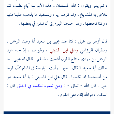
، ثم يمر ويقول : الله المستعان ، هذه الأبواب أيام نطلب كنا
نتلاقى به المشايخ ، ونذاكرهم بها ، ونستفيد ما يذهب علينا منها
، وكنا نحفظها . وقد احتجنا اليوم إلى أن نلقن في بعضها .
قال
أزهر بن جميل
: كنا عند
يحيى بن سعيد
أنا
وعبد الرحمن
،
وسفيان الرؤاسي
وعلي ابن المديني
، وغيرهم ، إذ جاء
عبد
الرحمن بن مهدي
منتقع اللون أشعث ، فسلم . فقال له
يحيى
: ما
حالك
أبا سعيد
؟ قال : خير . رأيت البارحة في المنام كأن قوما
من أصحابنا قد نكسوا . قال
علي ابن المديني
: يا
أبا سعيد
هو
خير . قال الله - تعالى - :
ومن نعمره ننكسه في الخلق
قال :
اسكت ، فوالله إنك لفي القوم .