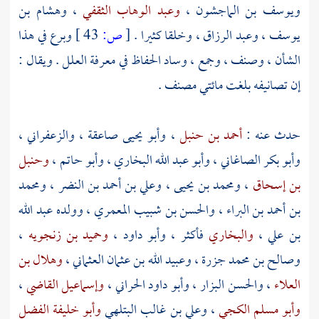
ويوسف بن الماجشون
،
وعبد الوهاب الثقفي
،
وهشام بن
يوسف
،
وعبد الرزاق
، وخلقا كثيرا .
[
ص:
43 ]
وبرع في هذا
الشأن ، وصنف ، وجمع ، وساد الحفاظ في معرفة العلل . ويقال :
إن تصانيفه بلغت مائتي مصنف .
حدث عنه :
أحمد بن حنبل
،
وأبو يحيى صاعقة
،
والزعفراني
،
وأبو بكر الصاغاني
،
وأبو عبد الله البخاري
،
وأبو حاتم
،
وحنبل
بن إسحاق
،
ومحمد بن يحيى
،
وعلي بن أحمد بن النضر
،
ومحمد
بن أحمد بن البراء
،
والحسن بن شبيب المعمري
، وولده
عبد الله
بن علي
،
والبخاري
فأكثر ،
وأبو داود
،
وحميد بن زنجويه
،
وصالح بن محمد جزرة
،
وعبيد الله بن عثمان العثماني
،
وهلال بن
العلاء
،
والحسن البزار
،
وأبو داود الحراني
،
وإسماعيل القاضي
،
وأبو مسلم الكجي
،
وعلي بن غالب البتلهي
وأبو خليفة الفضل