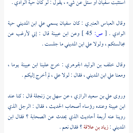
استثبت
سفيان
أو سئل عن شيء ، يقول : لو كان حية الوادي .
وقال
العباس العنبري
: كان
سفيان
يسمي
علي ابن المديني
حية
الوادي .
[
ص:
45 ]
وعن
ابن عيينة
قال : إني لأرغب عن
مجالستكم ، ولولا علي
ابن المديني
ما جلست .
وقال
خلف بن الوليد الجوهري
: خرج علينا
ابن عيينة
يوما ،
ومعنا
علي ابن المديني
، فقال : لولا
علي
، لم أخرج إليكم .
وروى
علي بن سعيد الرازي
، عن
سهل بن زنجلة
قال : كنا عند
ابن عيينة
وعنده رؤساء أصحاب الحديث ، فقال : الرجل الذي
روينا عنه أربعة أحاديث الذي يحدث عن الصحابة ؟ فقال
ابن
المديني
:
زياد بن علاقة
؟ فقال نعم .