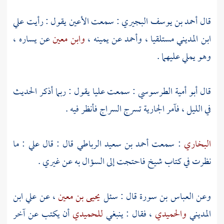
قال
أحمد بن يوسف البجيري
: سمعت
الأعين
يقول : رأيت
علي
ابن المديني
مستلقيا ،
وأحمد
عن يمينه ،
وابن معين
عن يساره ،
وهو يملي عليهما .
قال
أبو أمية الطرسوسي
: سمعت عليا يقول : ربما أذكر الحديث
في الليل ، فآمر الجارية تسرج السراج فأنظر فيه .
البخاري
: سمعت
أحمد بن سعيد الرباطي
قال : قال
علي
: ما
نظرت في كتاب شيخ فاحتجت إلى السؤال به عن غيري .
وعن
العباس بن سورة
قال : سئل
يحيى بن معين
، عن
علي ابن
المديني
والحميدي
، فقال : ينبغي
للحميدي
أن يكتب عن آخر