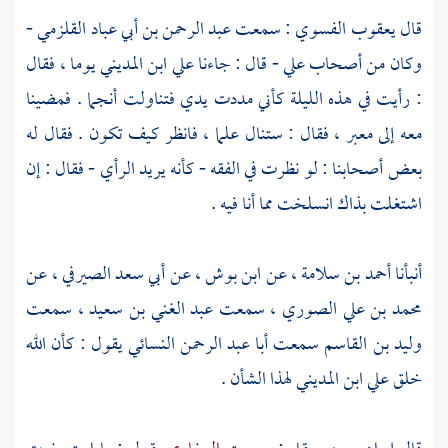
قال
يعقوب الفسوي
: سمعت
عبد الرحمن بن أبي عباد القلزمي
-
وكان من أصحاب
علي
- قال : جاءنا
علي ابن المديني
يوما ، فقال
: رأيت في هذه الليلة كأني مددت يدي فتناولت أنجما . فمضينا
معه إلى معبر ، فقال : ستنال علما ، فانظر كيف تكون . فقال له
بعض أصحابنا : لو نظرت في الفقه - كأنه يريد الرأي - فقال : إن
اشتغلت بذاك انسلخت مما أنا فيه .
أنبأنا
أحمد بن سلامة
، عن
ابن بوش
، عن
أبي سعد الصيرفي
، عن
محمد بن علي الصوري
، سمعت
عبد الغني بن سعيد
،
سمعت
وليد بن القاسم
سمعت
أبا عبد الرحمن النسائي
يقول : كأن الله
خلق
علي ابن المديني
لهذا الشأن .