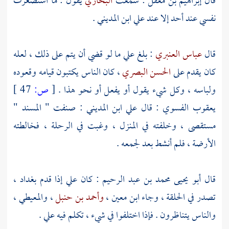
قال
إبراهيم بن معقل
: سمعت
البخاري
يقول : ما استصغرت
نفسي عند أحد إلا عند
علي ابن المديني
.
قال
عباس العنبري
: بلغ علي ما لو قضي أن يتم على ذلك ، لعله
كان يقدم على
الحسن البصري
، كان الناس يكتبون قيامه وقعوده
ولباسه ، وكل شيء يقول أو يفعل أو نحو هذا .
[
ص:
47 ]
يعقوب
الفسوي
: قال
علي ابن المديني
: صنفت " المسند "
مستقصى ، وخلفته في المنزل ، وغبت في الرحلة ، فخالطته
الأرضة ، فلم أنشط بعد لجمعه .
قال
أبو يحيى محمد بن عبد الرحيم
: كان
علي
إذا قدم
بغداد
،
تصدر في الحلقة ، وجاء
ابن معين
،
وأحمد بن حنبل
،
والمعيطي
،
والناس يتناظرون . فإذا اختلفوا في شيء ، تكلم فيه
علي
.