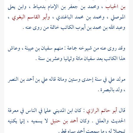
بن الحباب
،
ومحمد بن جعفر بن الإمام
بدمياط
،
وابن يعلى
الموصلي
،
ومحمد بن محمد الباغندي
،
وأبو القاسم البغوي
،
وعبد الله بن محمد بن أيوب
الكاتب خاتمة من روى عنه .
وقد روى عنه من شيوخه جماعة : منهم
سفيان بن عيينة
، وعاش
هذا الكاتب بعد
سفيان
مائة وثمانيا وعشرين سنة .
مولد علي في سنة إحدى وستين ومائة قاله
علي بن أحمد بن النصر
، ولد
بالبصرة
.
قال
أبو حاتم الرازي
: كان
ابن المديني
علما في الناس في معرفة
الحديث والعلل . وكان
أحمد بن حنبل
لا يسميه ، إنما يكنيه
تبجيلا له ، ما سمعت
أحمد
سماه قط .