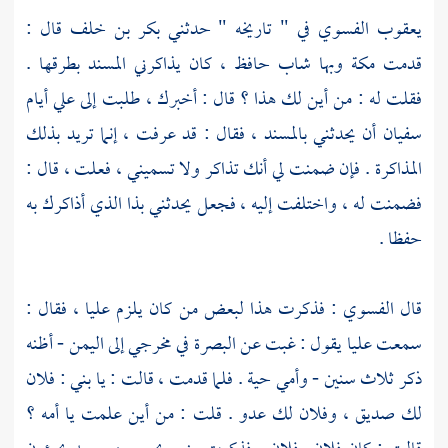
يعقوب الفسوي
في " تاريخه " حدثني
بكر بن خلف
قال :
قدمت
مكة
وبها شاب حافظ ، كان يذاكرني المسند بطرقها .
فقلت له : من أين لك هذا ؟ قال : أخبرك ، طلبت إلى علي أيام
سفيان
أن يحدثني بالمسند ، فقال : قد عرفت ، إنما تريد بذلك
المذاكرة . فإن ضمنت لي أنك تذاكر ولا تسميني ، فعلت ، قال :
فضمنت له ، واختلفت إليه ، فجعل يحدثني بذا الذي أذاكرك به
حفظا .
قال
الفسوي
: فذكرت هذا لبعض من كان يلزم
عليا
، فقال :
سمعت
عليا
يقول : غبت عن
البصرة
في مخرجي إلى
اليمن
- أظنه
ذكر ثلاث سنين - وأمي حية . فلما قدمت ، قالت : يا بني : فلان
لك صديق ، وفلان لك عدو . قلت : من أين علمت يا أمه ؟