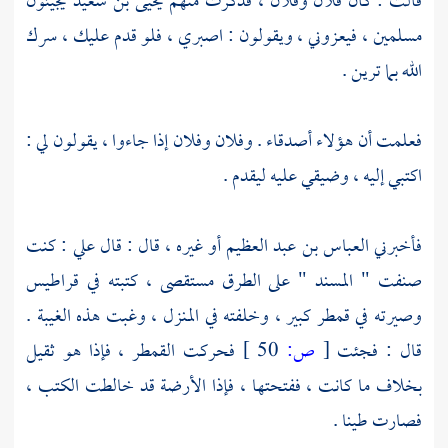
قالت : كان فلان وفلان ، فذكرت منهم
يحيى بن سعيد
يجيئون
مسلمين ، فيعزوني ، ويقولون : اصبري ، فلو قدم عليك ، سرك
الله بما ترين .
فعلمت أن هؤلاء أصدقاء . وفلان وفلان إذا جاءوا ، يقولون لي :
اكتبي إليه ، وضيقي عليه ليقدم .
فأخبرني
العباس بن عبد العظيم
أو غيره ، قال : قال علي : كنت
صنفت " المسند " على الطرق مستقصى ، كتبته في قراطيس
وصيرته في قمطر كبير ، وخلفته في المنزل ، وغبت هذه الغيبة .
قال : فجئت
[
ص:
50 ]
فحركت القمطر ، فإذا هو ثقيل
بخلاف ما كانت ، ففتحتها ، فإذا الأرضة قد خالطت الكتب ،
فصارت طينا .