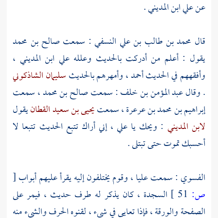
عن
علي ابن المديني
.
قال
محمد بن طالب بن علي النسفي
: سمعت
صالح بن محمد
يقول : أعلم من أدركت بالحديث وعلله
علي ابن المديني
،
وأفقههم في الحديث
أحمد
، وأمهرهم بالحديث
سليمان الشاذكوني
. وقال
عبد المؤمن بن خلف
: سمعت
صالح بن محمد
، سمعت
إبراهيم بن محمد بن عرعرة
، سمعت
يحيى بن سعيد القطان
يقول
لابن المديني
: ويحك يا
علي
، إني أراك تتبع الحديث تتبعا لا
أحسبك تموت حتى تبتلى .
الفسوي
: سمعت
عليا
، وقوم يختلفون إليه يقرأ عليهم أبواب
[
ص:
51 ]
السجدة ، كان يذكر له طرف حديث ، فيمر على
الصفحة والورقة ، فإذا تعايى في شيء ، لقنوه الحرف والشيء منه