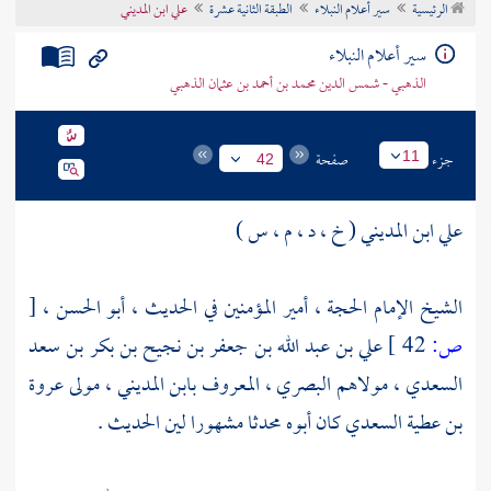
الرئيسية
سير أعلام النبلاء
الطبقة الثانية عشرة
علي ابن المديني
تراجم الأعلام
سير أعلام النبلاء
الذهبي - شمس الدين محمد بن أحمد بن عثمان الذهبي
جزء
صفحة
11
42
علي ابن المديني ( خ ، د ، م ، س )
الشيخ الإمام الحجة ، أمير المؤمنين في الحديث ، أبو الحسن ،
[
ص:
42 ]
علي بن عبد الله بن جعفر بن نجيح بن بكر بن سعد
السعدي ، مولاهم البصري ، المعروف بابن المديني ، مولى عروة
بن عطية السعدي كان أبوه محدثا مشهورا لين الحديث .