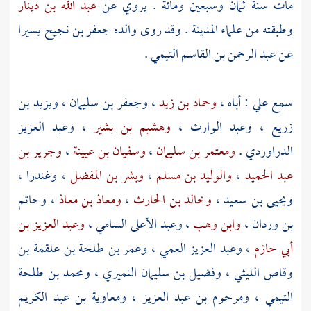
مات سنة ثمان وسبعين ومائة . يروي عن
عبد الله بن دينار
وطبقته من علماء
المدينة
. وقد روى والده
جعفر بن نجيح
يسيرا
عن
عبد الرحمن بن القاسم التيمي
.
سمع علي : أباه ،
وحماد بن زيد
،
وجعفر بن سليمان
،
ويزيد بن
زريع
،
وعبد الوارث
،
وهشيم بن بشير
،
وعبد العزيز
الدراوردي
.
ومعتمر بن سليمان
،
وسفيان بن عيينة
،
وجرير بن
عبد الحميد
،
والوليد بن مسلم
،
وبشر بن المفضل
،
وغندرا
،
ويحيى بن سعيد
،
وخالد بن الحارث
،
ومعاذ بن معاذ
،
وحاتم
بن وردان
،
وابن وهب
،
وعبد الأعلى السامي
،
وعبد العزيز بن
أبي حازم
،
وعبد العزيز العمي
،
وعمر بن طلحة بن علقمة بن
وقاص الليثي
،
وفضيل بن سليمان النميري
،
ومحمد بن طلحة
التيمي
،
ومرحوم بن عبد العزيز
،
ومعاوية بن عبد الكريم