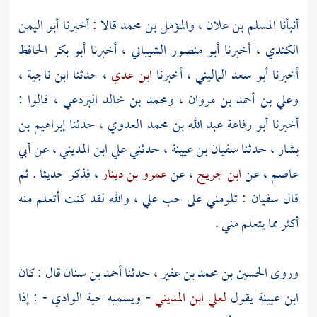
أنبأنا
المسلم بن علان
،
والمؤمل بن محمد
قالا : أخبرنا
أبو اليمن
الكندي
، أخبرنا
أبو منصور الشيباني
، أخبرنا
أبو بكر الحافظ
أخبرنا
أبو سعد الماليني
، أخبرنا
ابن عدي
، حدثنا
ابن ناجية
،
وعلي بن أحمد بن مروان
،
ومحمد بن خالد البردعي
، قالوا :
أخبرنا
أبو رفاعة عبد الله بن محمد العدوي
، حدثنا
إبراهيم بن
بشار
، حدثنا
سفيان بن عيينة
، حدثني
علي ابن المديني
، عن
أبي
عاصم
، عن
ابن جريج
، عن
عمرو بن دينار
، فذكر حديثا . ثم
قال
سفيان
: تلومني على حب علي ، والله لقد كنت أتعلم منه
أكثر مما يتعلم مني .
وروى
الحسين بن محمد بن عفير
، حدثنا
أحمد بن سنان
قال : كان
ابن عيينة
يقول
لعلي ابن المديني
- ويسميه حية الوادي - : إذا