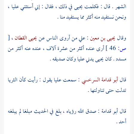
الشهر . قال : فكلمت
يحيى
في ذلك ، فقال : إني أستثني عليا ،
ونحن نستفيد منه أكثر مما يستفيد منا .
وقال
يحيى بن معين
: علي من أروى الناس عن
يحيى القطان
،
[
ص:
46 ]
أرى عنده أكثر من عشرة آلاف ، عنده عنه أكثر من
مسدد . كان
يحيى
يدني
عليا
وكان صديقه .
قال
أبو قدامة السرخسي
: سمعت
عليا
يقول : رأيت كأن الثريا
تدلت حتى تناولتها .
قال
أبو قدامة
: صدق الله رؤياه ، بلغ في الحديث مبلغا لم يبلغه
أحد .