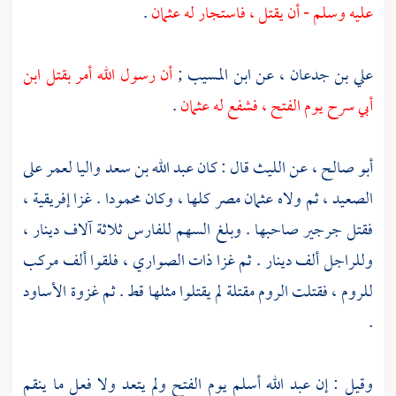
عليه وسلم - أن يقتل ، فاستجار له
عثمان
.
علي بن جدعان
، عن
ابن المسيب
;
أن رسول الله أمر بقتل
ابن
أبي سرح
يوم الفتح ، فشفع له
عثمان
.
أبو صالح
، عن
الليث
قال : كان
عبد الله بن سعد
واليا
لعمر
على
الصعيد
، ثم ولاه
عثمان
مصر
كلها ، وكان محمودا . غزا
إفريقية
،
فقتل
جرجير
صاحبها . وبلغ السهم للفارس ثلاثة آلاف دينار ،
وللراجل ألف دينار . ثم غزا
ذات الصواري
، فلقوا ألف مركب
للروم
، فقتلت
الروم
مقتلة لم يقتلوا مثلها قط . ثم غزوة الأساود
.
وقيل : إن
عبد الله
أسلم يوم الفتح ولم يتعد ولا فعل ما ينقم