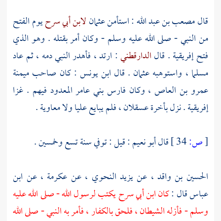
قال
مصعب بن عبد الله
: استأمن
عثمان
لابن أبي سرح
يوم الفتح
من النبي - صلى الله عليه وسلم - وكان أمر بقتله . وهو الذي
فتح
إفريقية
. قال
الدارقطني
: ارتد ، فأهدر النبي دمه ، ثم عاد
مسلما ، واستوهبه
عثمان
. قال
ابن يونس
: كان صاحب ميمنة
عمرو بن العاص
، وكان فارس
بني عامر
المعدود فيهم . غزا
إفريقية
. نزل بأخرة
عسقلان
، فلم يبايع
عليا
ولا
معاوية
.
[
ص:
34 ]
قال
أبو نعيم
: قيل : توفي سنة تسع وخمسين .
الحسين بن واقد
، عن
يزيد النحوي
، عن
عكرمة
، عن
ابن
عباس
قال :
كان
ابن أبي سرح
يكتب لرسول الله - صلى الله عليه
وسلم - فأزله الشيطان ، فلحق بالكفار ، فأمر به النبي - صلى الله