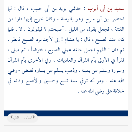
سعيد بن أبي أيوب
: حدثني
يزيد بن أبي حبيب
، قال : لما
احتضر
ابن أبي سرح
وهو
بالرملة
، وكان خرج إليها فارا من
الفتنة ، فجعل يقول من الليل : آصبحتم ؟ فيقولون : لا . فلما
كان عند الصبح ، قال : يا
هشام
! إني لأجد برد الصبح فانظر .
ثم قال : اللهم اجعل خاتمة عملي الصبح ، فتوضأ ، ثم صلى ،
فقرأ في الأولى بأم القرآن والعاديات ، وفي الأخرى بأم القرآن
وسورة وسلم عن يمينه ، وذهب يسلم عن يساره فقبض - رضي
الله عنه . ومر أنه توفي سنة تسع وخمسين والأصح وفاته في
خلافة
علي
رضي الله عنه .
السابق
التالي