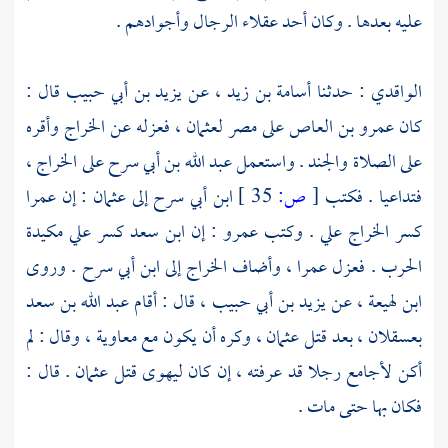
عليه بعدها . وكان أحد عقلاء الرجال وأجوادهم .
الواقدي
: حدثنا
أسامة بن زيد
، عن
يزيد بن أبي حبيب
قال :
كان
عمرو بن العاص
على
مصر
لعثمان
، فعزله عن الخراج وأقره
على الصلاة والجند . واستعمل
عبد الله بن أبي سرح
على الخراج ،
فتداعيا . فكتب
[
ص:
35 ]
ابن أبي سرح
إلى
عثمان
: إن
عمرا
كسر الخراج علي . وكتب
عمرو
: إن
ابن سعد
كسر علي مكيدة
الحرب . فعزل
عمرا
، وأضاف الخراج إلى
ابن أبي سرح
. وروى
ابن لهيعة
، عن
يزيد بن أبي حبيب
، قال : أقام
عبد الله بن سعد
بعسقلان
، بعد قتل
عثمان
، وكره أن يكون مع
معاوية
، وقال : لم
أكن لأجامع رجلا قد عرفته ، إن كان ليهوى قتل
عثمان
. قال :
فكان بها حتى مات .