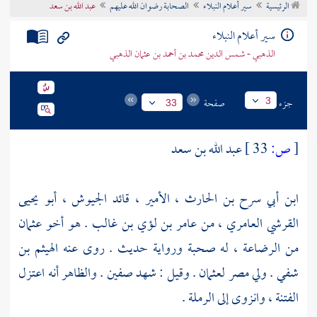
الرئيسية
سير أعلام النبلاء
الصحابة رضوان الله عليهم
عبد الله بن سعد
تراجم الأعلام
سير أعلام النبلاء
الذهبي - شمس الدين محمد بن أحمد بن عثمان الذهبي
جزء
صفحة
3
33
[
ص:
33 ]
عبد الله بن سعد
ابن أبي سرح بن الحارث ، الأمير ، قائد الجيوش ، أبو يحيى
القرشي العامري ، من عامر بن لؤي بن غالب . هو أخو عثمان
من الرضاعة ، له صحبة ورواية حديث . روى عنه
الهيثم بن
شفي
. ولي
مصر
لعثمان
. وقيل : شهد
صفين
. والظاهر أنه اعتزل
الفتنة ، وانزوى إلى
الرملة
.