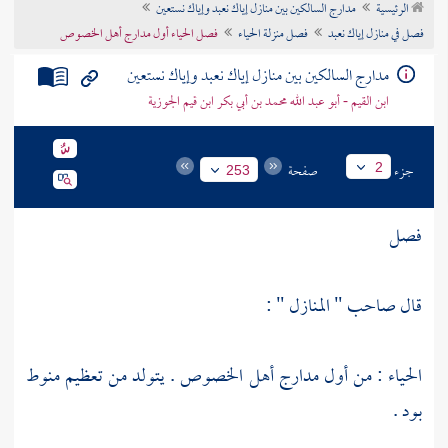
الرئيسية
مدارج السالكين بين منازل إياك نعبد وإياك نستعين
تراجم الأعلام
فصل في منازل إياك نعبد
فصل منزلة الحياء
فصل الحياء أول مدارج أهل الخصوص
مدارج السالكين بين منازل إياك نعبد وإياك نستعين
ابن القيم - أبو عبد الله محمد بن أبي بكر ابن قيم الجوزية
جزء
صفحة
2
253
فصل
قال صاحب " المنازل " :
الحياء : من أول مدارج أهل الخصوص . يتولد من تعظيم منوط
بود .