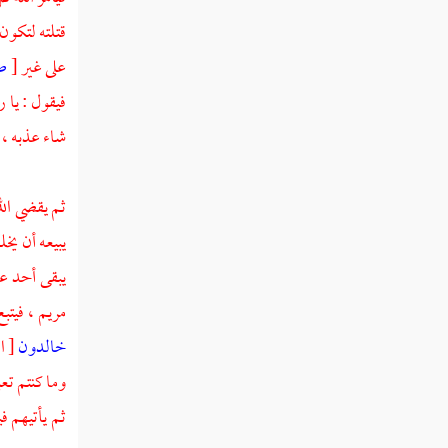
وتكون السماوات بيمينه
قتلته لتكون 
ست آيات قبل يوم القيامة
على غير
[
ص
نفخة البعث
فيقول : يا ر
شاء عذبه ، 
ذكر أحاديث في البعث
حديث أبي رزين في البعث والنشور
ثم يقضي الل
ذكر أسماء يوم القيامة
يبيعه أن يخ
يبقى أحد عب
ذكر أن يوم القيامة هو يوم النفخ في الصور
لبعث الأجساد من قبورها وأن ذلك يكون في يوم
مريم ،
فيتب
الجمعة
خالدون
ذكر أن أول من تنشق عنه الأرض يوم
وما كنتم تعب
القيامة رسول الله صلى الله عليه وسلم
ثم يأتيهم في