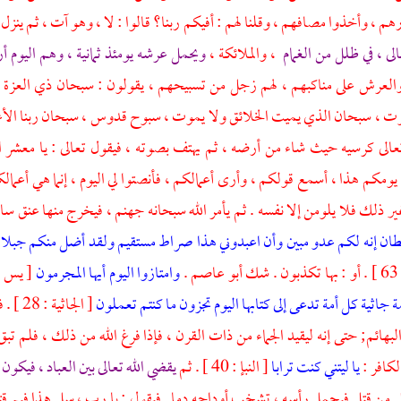
م ، وأخذوا مصافهم ، وقلنا لهم : أفيكم ربنا؟ قالوا : لا ، وهو آت ، ثم ي
الى ، في ظلل من الغمام
، والملائكة ،
ويحمل عرشه يومئذ ثمانية ، وهم اليوم أ
لعرش على مناكبهم ، لهم زجل من تسبيحهم ، يقولون : سبحان ذي العزة 
وت ، سبحان الذي يميت الخلائق ولا يموت ، سبوح قدوس ، سبحان ربنا الأعل
تعالى كرسيه حيث شاء من أرضه ، ثم يهتف بصوته ، فيقول تعالى : يا معشر 
يومكم هذا ، أسمع قولكم ، وأرى أعمالكم ، فأنصتوا لي اليوم ، إنما هي أعم
 ذلك فلا يلومن إلا نفسه . ثم يأمر الله سبحانه جهنم ، فيخرج منها عنق سا
طان إنه لكم عدو مبين وأن اعبدوني هذا صراط مستقيم ولقد أضل منكم جبلا ك
أبو عاصم
.
وامتازوا اليوم أيها المجرمون
[ يس : 59 ] . فيميز الله الناس ، وتجثو الأمم ، يقول 
 جاثية كل أمة تدعى إلى كتابها اليوم تجزون ما كنتم تعملون
[ الجا
هائم; حتى إنه ليقيد الجماء من ذات القرن ، فإذا فرغ الله من ذلك ، فلم تبق ت
كافر :
يا ليتني كنت ترابا
[ النبإ : 40 ] . ثم
يقضي الله تعالى بين العباد ، فيكون
كل من قتل فيحمل رأسه ، تشخب أوداجه دما . فيقول : يا رب ، سل هذا فيم قتل