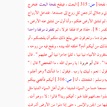
ه نفخة
[
ص:
315 ]
البعث ، فينفخ
نفخة البعث
فتخرج
وعزتي وجلالي لترجعن كل روح إلى جسدها . فتدخل الأرواح
، ثم تنشق الأرض عنكم ، وأنا أول من تنشق عنه الأرض ،
] . حفاة عراة غلفا غرلا ، ثم
تقفون موقفا واحدا
عون دما ، وتعرقون حتى يبلغ ذلك منكم أن يلجمكم ، أو
لك من أبيكم آدم؟ خلقه الله بيده ، ونفخ فيه من روحه ،
ن الأنبياء نبيا نبيا ، كلما جاءوا نبيا أبى عليهم " . قال
ا " . قال
أبو هريرة
: يا رسول الله ، ما الفحص؟ قال : "
قول : نعم ، لبيك يا رب . فيقول : ما شأنك؟ وهو أعلم ،
يه وسلم : شفعتك ، أنا
[
ص:
316 ]
آتيكم فأقضي بينكم
سمعنا حسا من السماء شديدا ، فنزل أهل السماء الدنيا مثل
مصافهم قلنا لهم : أفيكم ربنا؟ قالوا : لا ، وهو آت .
من فيها من الجن والإنس ، حتى إذا دنوا من الأرض أشرقت