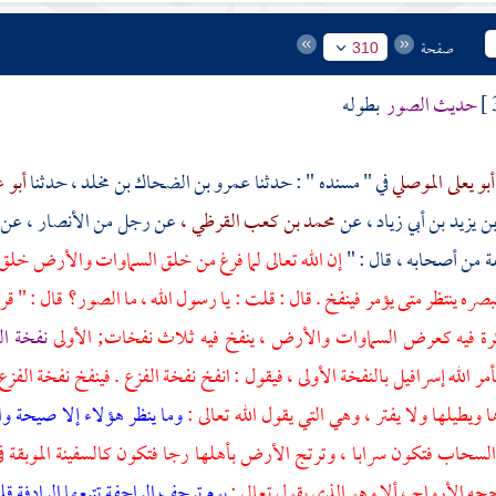
صفحة
310
حديث الصور
بطوله
أبو يعلى الموصلي
في " مسنده " : حدثنا
عمرو بن الضحاك بن مخلد ،
حدثنا
أبو 
ن يزيد بن أبي زياد ،
عن
محمد بن كعب القرظي ،
عن رجل من
الأنصار ،
عن
ة من أصحابه ، قال : "
إن الله تعالى لما فرغ من خلق السماوات والأرض خلق
بصره ينتظر متى يؤمر فينفخ . قال : قلت : يا رسول الله ، ما الصور؟ قال : " 
رة فيه كعرض السماوات والأرض ، ينفخ فيه ثلاث نفخات; الأولى
نفخة ال
مر الله
إسرافيل
بالنفخة الأولى ، فيقول : انفخ نفخة الفزع . فينفخ نفخة الفز
 ويطيلها ولا يفتر ، وهي التي يقول الله تعالى :
وما ينظر هؤلاء إلا صيحة وا
السحاب فتكون سرابا ، وترتج الأرض بأهلها رجا فتكون كالسفينة الموبقة في 
ه الأرواح ، ألا وهو الذي يقول تعالى :
يوم ترجف الراجفة تتبعها الرادفة 