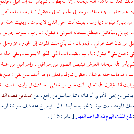
ذلك العذاب ما شاء الله سبحانه ، إلا أنه يطول ، ثم يأمر الله
إسرافيل ،
فينفخ
فإذا هم خمدوا ، جاء ملك الموت إلى الجبار تعالى ، فيقول : يا رب ، مات أه
 من بقي؟ فيقول : يا رب ، بقيت أنت الحي الذي لا يموت ، وبقيت حملة ع
ت
جبريل
وميكائيل
. فينطق سبحانه العرش ، فيقول : يا رب ، يموت
جبريل
و
ل من كان تحت عرشي . فيموتان ، ثم يأتي ملك الموت إلى الجبار ، عز وجل ،
ي : فمن بقي؟ فيقول : يا رب ، بقيت أنت الحي الذي لا يموت ، وبقي حملة عرش
م يأمر الله سبحانه العرش فيقبض الصور من إسرافيل ، وإسرافيل من جملة ح
رب ، قد مات حملة عرشك . فيقول تبارك وتعالى ، وهو أعلم بمن بقي : فمن ب
قيت أنا . فيقول الله تعالى : أنت خلق من خلقي ، خلقتك لما رأيت ، فمت . فيمو
يونس بن يحيى الأموي أبو نباتة ،
ثنا
إسماعيل بن رافع ،
عن
محمد بن كعب الق
ا ملك الموت ، مت موتا لا تحيا بعده أبدا . قال : فيصرخ عند ذلك صرخة لو 
:
لمن الملك اليوم لله الواحد القهار
[ غافر : 16 ] .