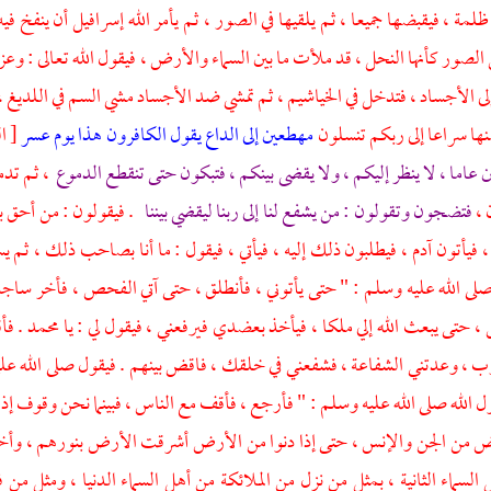
لمة ، فيقبضها جميعا ، ثم يلقيها في الصور ، ثم يأمر الله
إسرافيل
أن ينفخ في
الصور كأنها النحل ، قد ملأت ما بين السماء والأرض ، فيقول الله تعالى : 
ى الأجساد ، فتدخل في الخياشيم ، ثم تمشي ضد الأجساد مشي السم في اللديغ 
ها سراعا إلى ربكم تنسلون
مهطعين إلى الداع يقول الكافرون هذا يوم عسر
[ القمر : 8 
 عاما ، لا ينظر إليكم ، ولا يقضى بينكم ، فتبكون حتى تنقطع الدموع
، ثم تدم
 ،
فتضجون وتقولون : من يشفع لنا إلى ربنا ليقضي بيننا
. فيقولون : من أحق بذ
 فيأتون آدم ، فيطلبون ذلك إليه ، فيأتي ، فيقول : ما أنا بصاحب ذلك ، ثم يستقرو
لى الله عليه وسلم : " حتى يأتوني ، فأنطلق ، حتى آتي الفحص ، فأخر ساجد
، حتى يبعث الله إلي ملكا ، فيأخذ بعضدي فيرفعني ، فيقول لي : يا
محمد
. فأ
رب ، وعدتني الشفاعة ، فشفعني في خلقك ، فاقض بينهم . فيقول صلى الله عل
ل الله صلى الله عليه وسلم : " فأرجع ، فأقف مع الناس ، فبينما نحن وقوف إذ 
 من الجن والإنس ، حتى إذا دنوا من الأرض أشرقت الأرض بنورهم ، وأخذوا 
 السماء الثانية ، بمثل من نزل من الملائكة من أهل السماء الدنيا ، ومثل 