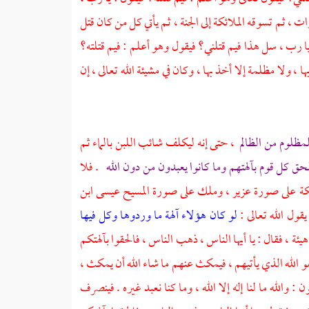
ت ، ثم تسوقه الملائكة إلى الجنة ، ثم يأتي كل من كان قتل
 رب ، سل هذا فيم قتلني؟ فيقول وهو أعلم : فيم قتلته؟
 ، ولا مظلمة إلا أخذ بها ، وكان في مشيئة الله تعالى ، إن
لمظلوم من الظالم
، حتى إنه ليكلف شائب اللبن بالماء ثم
حق كل قوم بآلهتهم وما كانوا يعبدون من دون الله
. فلا
ائكة على صورة
عزير ،
وملك على صورة
المسيح عيسى ابن
قول الله تعالى :
لو كان هؤلاء آلهة ما وردوها وكل فيها
 شاء من هيئة ، فقال : يا أيها الناس ، ذهب الناس ، فالحقوا بآلهتكم
 وهو الله الذي يأتيهم ، فيمكث عنهم ما شاء الله أن يمكث ،
: والله ما لنا إله إلا الله ، وما كنا نعبد غيره . فينصرف