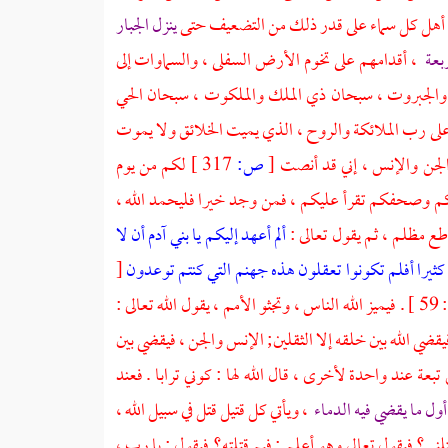
نزل أهل كل سماء على قدر ذلك من التضعيف حتى
ينزل الجبار
ربعة
، أقدامهم على تخوم الأرض السفلى ، والسماوات إلى
والجبروت ، سبحان ذي الملك والملكوت ، سبحان الحي
ى رب الملائكة والروح ، الذي يميت الخلائق ولا يموت
الجن والإنس ، إني قد أنصت
[
ص:
317 ]
لكم من يوم
الكم وصحفكم تقرأ عليكم ، فمن وجد خيرا فليحمد الله ،
طع مظلم ، ثم يقول تعالى :
ألم أعهد إليكم يا بني آدم أن لا
ثيرا أفلم تكونوا تعقلون هذه جهنم التي كنتم توعدون
[
الله تعالى :
ثية : 28 ] . فيقضي الله بين خلقه إلا الثقلين; الإنس والجن ، فيقضي بين
بعة عند واحدة لأخرى ، قال الله لها : كوني ترابا . فعند
 أول ما يقضي فيه الدماء
، ويأتي كل قتيل قتل في سبيل الله ،
ني؟ فيقول تعالى وهو أعلم : فيم قتلته؟ فيقول : يا رب ،