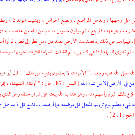
س على وجهها ، وتذهل المراضع ، وتضع الحوامل ، ويشيب الولدان ، وتطير 
فتضرب وجوهها ، فترجع ، ثم يولون مدبرين ما لهم من الله من عاصم ، يناد
فر : 32 ] . فبينما هم على ذلك إذ تصدعت الأرض تصدعين ، من قطر إلى قطر ، فرأوا 
م ، ثم تطوى السماء فإذا هي كالمهل ، ثم انشقت السماء فانتثرت نجومها ، وخ
له صلى الله عليه وسلم : " الأموات لا يعلمون بشيء من ذلك " . قال
أبو هري
من في الأرض إلا من شاء الله
[ النمل : 87 ] قال : " أولئك الشهداء ، إنما
 فزع ذلك اليوم وأمنهم منه ، وهو عذاب الله يبعثه على شرار خلقه وهو الذي يق
عة شيء عظيم يوم ترونها تذهل كل مرضعة عما أرضعت وتضع كل ذات حمل 
لحج : 1 ، 2 ] .