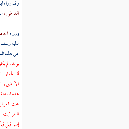
وقد رواه
ابن
ذكر نزول عيسى ابن مريم من السماء الدنيا
القرظي ،
ع
إلى الأرض في آخر الزمان
ذكر الأحاديث الواردة في ذلك
ورواه
الحاف
عليه وسلم ن
حديث عن ابن مسعود في أمر الساعة
على هذه الل
صفة المسيح عيسى ابن مريم رسول الله
يولد ولم يك
عليه السلام
أنا الجبار .
ذكر خروج يأجوج ومأجوج
الأرض والسم
ذكر تخريب الكعبة شرفها الله على يدي ذي
هذه المبدلة 
السويقتين الأفحج الحبشي
تحت العرش ، 
ذكر تخريبه إياها
الطراثيث ، 
إسرافيل
فيأ
المدينة النبوية لا يدخلها الدجال