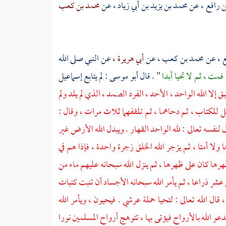
ن رافع ،
عن
محمد بن يزيد بن أبي زياد ،
عن
محمد بن كعب
ع ،
عن
محمد بن كعب ،
عن
أبي هريرة ،
عن النبي صلى الله
مت ، ثم لا تحيا أبدا
" . قال
أبو موسى
: لم يتابع إسماعيل
يبق إلا الله الواحد ، الأحد ، الفرد الصمد ، الذي لم يلد ولم
 للكتاب ، ثم دحاهما ، ثم تلقفهما ثلاث مرات ، وقال :
ل لنفسه تعالى : لله الواحد القهار . ويبدل الله الأرض غير
ا أمتا ، ثم يزجر الله الخلق زجرة واحدة ، فإذا هم في
 ظهرها كان على ظهرها ، ثم ينزل الله سبحانه عليهم ماء من
ي عشر ذراعا ، ثم يأمر الله سبحانه الأجساد أن تنبت كنبات
ل الله تعالى : لتحيا حملة عرشي . فيحيون ، ويأمر الله
دعو الله بالأرواح فيؤتى بها ، تتوهج أرواح المسلمين نورا