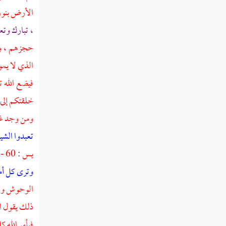
ذكر طرق حديث بعثت أنا والساعة كهاتين
الأرض بنوره
حديث في تقريب يوم القيامة بالنسبة إلى ما
، تبارك وتع
سلف من الأزمنة
حجزهم ، وا
ذكر دنو الساعة واقترابها
الذي لا يم
فيضع الله 
ذكر زوال الدنيا وإقبال الآخرة
خلقتكم إلى 
حديث الصور بطوله
ومن وجد غير
النفخ في الصور
تعبدوا الشي
يس : 60 - 63 ] . أو : بها تكذبون . شك
ذكر أمر هذه النار وحشرها الناس إلى أرض
الشام
وترى كل أمة
الوحوش والب
نفخة الصعق
ذلك يقول ال
فصل الله يقبض يوم القيامة الأرضين
فيأمر الله 