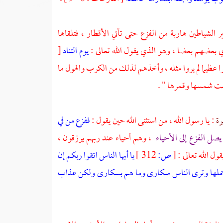
الشياطين هاربة من الفزع حتى تأتي الأقطار ، فتلقاها
ي بعضهم بعضا ، وهو الذي يقول الله تعالى :
يوم التناد
[
أمرا عظيما لم يروا مثله ، وأخذهم لذلك من الكرب والهول ما
سفت شمسها وقمرها " .
رة
: يا رسول الله ، من استثنى الله حين يقول :
ففزع من في
يصل الفزع إلى الأحياء
، وهم أحياء عند ربهم يرزقون ،
ول الله تعالى :
[
ص:
312 ]
يا أيها الناس اتقوا ربكم إن
حملها وترى الناس سكارى وما هم بسكارى ولكن عذاب