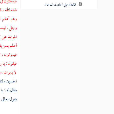
فيمكثون في 
الكلام على أحاديث الدجال
شاء الله ، 
حديث فاطمة بنت قيس في الدجال
وهو أعلم :
وجل : ليم
حديث النواس بن سمعان الكلابي عن
الدجال
الموت على ك
أعلم بمن بق
حديث عن أبي أمامة الباهلي صدي بن
عجلان في معنى حديث النواس بن سمعان
فيموتون ، ث
فيقول : يا 
ذكر أحاديث منثورة في الدجال
لا يموت ، وب
ذكر ما يعصم من الدجال
الحسين ،
ثنا
ملخص سيرة الدجال
يقال له : ي
يقول تعالى 
صفة الدجال
خبر عجيب ونبأ غريب