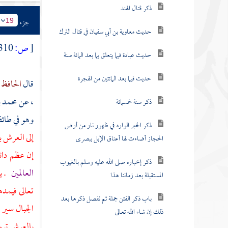
ذكر قتال الهند
جزء
19
حديث معاوية بن أبي سفيان في قتال الترك
[
ص:
310 ]
حديث عبادة فيما يتعلق بما بعد المائة سنة
حديث فيما بعد المائتين من الهجرة
قال
الحافظ 
،
عن
محمد ب
ذكر سنة خمسمائة
وهو في طائف
ذكر الخبر الوارد في ظهور نار من أرض
إلى العرش ب
الحجاز أضاءت لها أعناق الإبل ببصرى
إن عظم دائ
ذكر إخباره صلى الله عليه وسلم بالغيوب
العالمين
. يأ
المستقبلة بعد زماننا هذا
تعالى فيمدها
باب ذكر الفتن جملة ثم نفصل ذكرها بعد
الجبال سير 
ذلك إن شاء الله تعالى
بالعرش ترجح