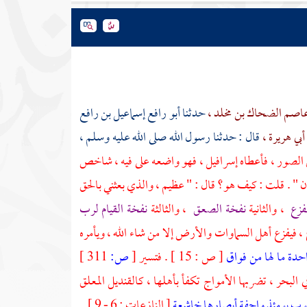
عاصم الضحاك بن مخلد ،
حدثنا
أبو رافع إسماعيل بن رافع
أبي هريرة ،
قال : حدثنا رسول الله صلى الله عليه وسلم ،
 الصور ، فأعطاه
إسرافيل ،
فهو واضعه على فيه ، شاخص
قرن " . قلت : كيف هو؟ قال : " عظيم ، والذي بعثني بالحق
فزع
، والثانية
نفخة الصعق
، والثالثة
نفخة القيام لرب
ع ، فيفزع أهل السماوات والأرض إلا من شاء الله ، ويأمره
حدة ما لها من فواق
[ ص : 15 ] . فتسير
[
ص:
311 ]
البحر ، تضربها الأمواج تكفأ بأهلها ، كالقنديل المعلق
قلوب يومئذ واجفة أبصارها خاشعة
[ النازعات : 6 - 9 ] .