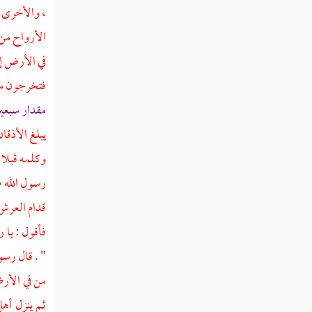
، والأخرى ظ
خروج الدابة
الأرواح من 
حديث عن أبي أمامة
في الأرض إل
فتخرجون من
ذكر طلوع الشمس من مغربها
مقدار سبعين
ذكر الدخان الذي يكون قبل يوم القيامة
يبلغ الأذقان
ذكر الصواعق التي تكون عند اقتراب
وكلمه قبلا ،
الساعة
رسول الله ص
ذكر وقوع المطر الشديد قبل يوم القيامة
قدام العرش 
فأقول : يا 
باب ذكر أمور لا تقوم الساعة حتى تكون ،
منها ما قد وقع ، ومنها ما لم يقع بعد
" . قال رسو
من في الأرض
صفة أهل آخر الزمان
ثم ينزل أهل