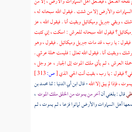
 نفخة الصعق ، فيصعق أهل السماوات والأرض ، إلا من
ل السماوات والأرض إلا من شئت . فيقول الله سبحانه له ،
رشك ، وبقي
جبريل
وميكائيل
وبقيت أنا . فيقول الله ، عز
ميكائيل؟
فيقول الله سبحانه للعرش : اسكت ، إني كتبت
 فيقول : يا رب ، قد مات
جبريل
وميكائيل
. فيقول ، وهو
ك ، وبقيت أنا . فيقول الله تعالى : فليمت حملة عرشي .
ملة العرش ، ثم يأتي ملك الموت إلى الجبار ، عز وجل ،
قي؟ فيقول : يا رب ، بقيت أنت الحي الذي
[
ص:
313 ]
ت ، فإذا لم يبق إلا الله
- قال
ابن أبي الدنيا
: ثنا
محمد بن
رظي
قال : بلغني أن
آخر من يموت من الخلق ملك الموت
،
سمعها أهل السماوات والأرض لماتوا فزعا ، ثم يموت ، ثم