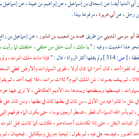
 أبي الدنيا
أيضا عن
إسحاق بن إسماعيل ،
عن
إبراهيم بن عيينة ،
عن
إسماعيل ب
ن
رجل ،
عن
أبي هريرة ،
مرفوعا بهذا .
ظ أبو موسى المديني
من طريق
محمد بن شعيب بن شابور ،
عن
إسماعيل بن راف
حو هذا الحديث ، وفيه : "
يا ملك ، أنت خلق من خلقي ، خلقتك لما رأيت ، ف
فظة ،
[
ص:
314 ]
ولم يقلها أكثر الرواة - قال : "
فإذا مات
ملك الموت ،
ولم 
ن له كفوا أحد ، كان آخرا كما كان أولا ، طوى السماوات والأرض كطي السجل
 ثلاثا ، ثم يهتف بصوته : لمن الملك اليوم؟ ثلاث مرات ، فلا يجيبه أحد ، ثم يقو
اوات ، فيبسطها ويسطحها ويمدها مد الأديم العكاظي ، لا ترى فيها عوجا ول
في مثل ما كانوا فيه من الأولى ، من كان في بطنها كان في بطنها ، ومن كان على
ثم يأمر الله السماء أن تمطر ، فتمطر أربعين يوما ، حتى يكون الماء فوقهم اثن
أو كنبات البقل ، حتى إذا تكاملت أجسادهم ، فكانت كما كانت قبل الموت ، قا
خذ الصور ، فيضعه على فيه ، ثم يقول : ليحيا جبريل وميكائيل . فيحييان ، ثم ي