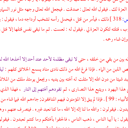
العزة لك . فيقول الله تعالى : صدقت . فيجعل الله تعالى وجهه مثل نور السماوا
:
318 ]
ذلك ، فيأمر من قتل ، فيحمل رأسه تشخب أوداجه دما ، فيقول : يا
ب ، قتلته لتكون العزة لي . فيقول له : تعست . ثم ما تبقى نفس قتلها إلا قتل بها
وإن شاء رحمه .
ه بين من بقي من خلقه ، حتى
لا تبقى مظلمة لأحد عند أحد إلا أخذها الله ل
لص اللبن من الماء . فإذا فرغ الله من ذلك نادى مناد يسمع الخلائق كلهم :
ليل
د شيئا من دون الله إلا مثلت له آلهته بين يديه ، ويجعل يومئذ ملك من المل
ع هذا
اليهود ،
ويتبع هذا
النصارى ،
ثم
تقودهم آلهتهم إلى النار
، فهذا الذي ي
[ الأنبياء : 99 ] . فإذا لم يبق إلا المؤمنون فيهم المنافقون; جاءهم الله فيما
دون . فيقولون : والله ما لنا إله إلا الله ، ما كنا نعبد غيره . فينصرف عنهم ،
قول : يا أيها الناس ، ذهب الناس ، فالحقوا بآلهتكم وما كنتم تعبدون . فيقولون 