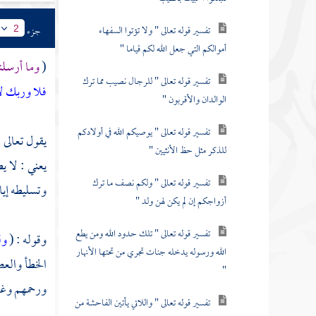
تفسير قوله تعالى " ولا تؤتوا السفهاء
جزء
2
أموالكم التي جعل الله لكم قياما "
(
وما أرسلن
تفسير قوله تعالى " للرجال نصيب مما ترك
فلا وربك لا
الوالدان والأقربون "
تفسير قوله تعالى " يوصيكم الله في أولادكم
يقول تعالى :
للذكر مثل حظ الأنثيين "
يعني : لا ي
تفسير قوله تعالى " ولكم نصف ما ترك
وتسليطه إيا
أزواجكم إن لم يكن لهن ولد "
تفسير قوله تعالى " تلك حدود الله ومن يطع
وقوله : (
ول
الله ورسوله يدخله جنات تجري من تحتها الأنهار
الخطأ والعص
"
ورحمهم وغفر
تفسير قوله تعالى " واللاتي يأتين الفاحشة من