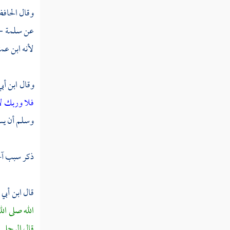
وقال
الحافظ
تفسير قوله تعالى " ولو أنا كتبنا عليهم أن
عن
سلمة - 
اقتلوا أنفسكم أو اخرجوا من دياركم ما فعلوه إلا
لأنه ابن عمت
قليل "
تفسير قوله تعالى " يا أيها الذين آمنوا خذوا
وقال
ابن أب
حذركم فانفروا ثبات أو انفروا جميعا "
فلا وربك ل
تفسير قوله تعالى " وما لكم لا تقاتلون في
وسلم أن يسق
سبيل الله والمستضعفين من الرجال والنساء
والولدان "
ذكر سبب آخ
تفسير قوله تعالى " ألم تر إلى الذين قيل لهم
كفوا أيديكم وأقيموا الصلاة وآتوا الزكاة "
قال
ابن أبي
تفسير قوله تعالى " من يطع الرسول فقد
الله صلى الل
أطاع الله ومن تولى فما أرسلناك عليهم حفيظا "
قال الرجل :