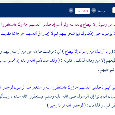
صفحة
348
ا من رسول إلا ليطاع بإذن الله ولو أنهم إذ ظلموا أنفسهم جاءوك فاستغفروا ال
 يؤمنون حتى يحكموك فيما شجر بينهم ثم لا يجدوا في أنفسهم حرجا مما قضيت 
 (
وما أرسلنا من رسول إلا ليطاع
) أي : فرضت طاعته على من أرسله إليهم وقول
طيعهم إلا من وفقته لذلك ، كقوله : (
ولقد صدقكم الله وعده إذ تحسونهم بإ
كم عليهم .
و أنهم إذ ظلموا أنفسهم جاؤوك فاستغفروا الله واستغفر لهم الرسول لوجدوا الل
يان أن يأتوا إلى الرسول صلى الله عليه وسلم فيستغفروا الله عنده ، ويسألو
 لهم ، ولهذا قال : (
لوجدوا الله توابا رحيما
)