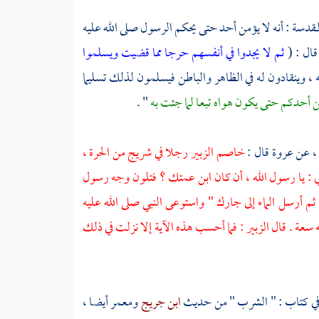
لمقدسة : أنه لا يؤمن أحد حتى يحكم الرسول صلى الله عليه
قال : (
ثم لا يجدوا في أنفسهم حرجا مما قضيت ويسلموا
 وينقادون له في الظاهر والباطن فيسلمون لذلك تسليما
ن أحدكم حتى يكون هواه تبعا لما جئت به
" .
،
عن
عروة
قال :
خاصم
الزبير
رجلا في شريج من
الحرة ،
ي : يا رسول الله ، أن كان ابن عمتك ؟ فتلون وجه رسول
ثم أرسل الماء إلى جارك " واستوعى النبي صلى الله عليه
ه سعة . قال
الزبير
: فما أحسب هذه الآية إلا نزلت في ذلك
في كتاب : " الشرب " من حديث
ابن جريج
ومعمر
أيضا ،