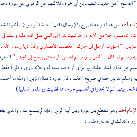
 " الصلح " من حديث
شعيب بن أبي حمزة
، ثلاثتهم عن
الزهري
عن
عروة ،
فذك
إمام أحمد
من هذا الوجه فصرح بالإرسال فقال : حدثنا
أبو اليمان ،
أخبرنا
شعي
 كان يخاصم رجلا من
الأنصار
قد شهد
بدرا
إلى النبي صلى الله عليه وسلم في
لزبير : " اسق ثم أرسل إلى جارك " فغضب الأنصاري وقال : يا رسول الله 
يه وسلم ثم قال : " اسق يا
زبير
ثم احبس الماء حتى يرجع إلى الجدر "
فاستوع
سلم قبل ذلك أشار على
الزبير
برأي أراد فيه سعة له وللأنصاري ، فلما أحفظ 
يه وسلم
للزبير
حقه في صريح الحكم ، قال
عروة
: فقال
الزبير
: والله ما أحسب
 شجر بينهم ثم لا يجدوا في أنفسهم حرجا مما قضيت ويسلموا تسليما
)
لإمام أحمد
وهو منقطع بين
عروة
وبين أبيه
الزبير ;
فإنه لم يسمع منه ، والذي يق
رواه كذلك في تفسيره فقال :