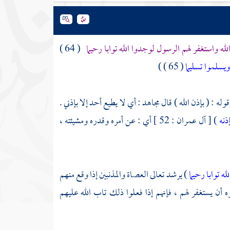
له واستغفر لهم الرسول لوجدوا الله توابا رحيما
( 64 )
ويسلموا تسليما
( 65 ) )
ه : ( بإذن الله ) قال
مجاهد :
أي لا يطيع أحد إلا بإذني .
ذنه
) [ آل عمران : 52 ] أي : عن أمره وقدره ومشيئته ،
ه توابا رحيما
) يرشد تعالى العصاة والمذنبين إذا وقع منهم
ه أن يستغفر لهم ، فإنهم إذا فعلوا ذلك تاب الله عليهم