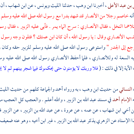
بن عبد الأعلى
، أخبرنا
ابن وهب
، حدثنا
الليث
ويونس
، عن
ابن شهاب
، أن
أنه
خاصم رجلا من
الأنصار
قد شهد
بدرا
مع رسول الله صلى الله عليه وسلم إ
لاهما النخل ، فقال الأنصاري : سرح الماء يمر . فأبى عليه
الزبير ،
فقال رسول
 الأنصاري وقال : يا رسول الله ، أن كان ابن عمتك ؟ فتلون وجه رسول الل
رجع إلى الجدر "
واستوعى رسول الله صلى الله عليه وسلم
للزبير
حقه وكان ر
يه السعة له وللأنصاري ، فلما أحفظ الأنصاري رسول الله صلى الله عليه 
آية إلا في ذلك : (
فلا وربك لا يؤمنون حتى يحكموك فيما شجر بينهم ثم لا ي
النسائي
من حديث
ابن وهب ،
به ورواه
أحمد
والجماعة كلهم من حديث
الليث
ه
الإمام أحمد
في مسند
عبد الله بن الزبير
، والله أعلم . والعجب كل العجب م
ن أخي
ابن شهاب
، عن عمه ، عن
عروة ،
عن
عبد الله بن الزبير
، عن
الزبير
ف
ذا الإسناد عن
الزهري
يذكر
عبد الله بن الزبير ،
غير ابن أخيه ، وهو عنه ضعيف 