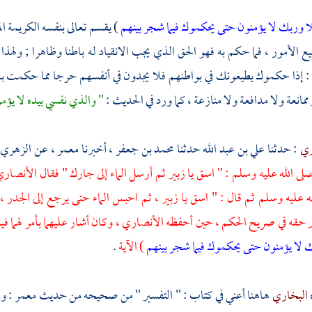
ا وربك لا يؤمنون حتى يحكموك فيما شجر بينهم
) يقسم تعالى بنفسه الكريمة ا
ع الأمور ، فما حكم به فهو الحق الذي يجب الانقياد له باطنا وظاهرا ; ولهذا 
: إذا حكموك يطيعونك في بواطنهم فلا يجدون في أنفسهم حرجا مما حكمت به ،
ممانعة ولا مدافعة ولا منازعة ، كما ورد في الحديث :
" والذي نفسي بيده لا يؤم
ري
: حدثنا
علي بن عبد الله
حدثنا
محمد بن جعفر ،
أخبرنا
معمر ،
عن
الزهري 
صلى الله عليه وسلم : " اسق يا
زبير
ثم أرسل الماء إلى جارك " فقال الأنصار
له عليه وسلم ثم قال : " اسق يا
زبير ،
ثم احبس الماء حتى يرجع إلى الجدر ، 
ر
حقه في صريح الحكم ، حين أحفظه الأنصاري ، وكان أشار عليهما بأمر لهما في
 لا يؤمنون حتى يحكموك فيما شجر بينهم
) الآية
.
البخاري
هاهنا أعني في كتاب : " التفسير " من صحيحه من حديث
معمر
: و