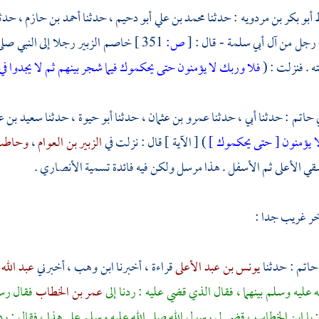
 أبو بكر بن مردويه
: حدثنا
محمد بن علي أبو دحيم
، حدثنا
أحمد بن حازم
، حدث
رجل من آل أبي سلمة
- قال :
[
ص:
351 ]
خاصم
الزبير
رجلا إلى النبي صل
ه . فنزلت : (
فلا وربك لا يؤمنون حتى يحكموك فيما شجر بينهم ثم لا يجدوا ف
ي حاتم
: حدثنا أبي ، حدثنا
عمرو بن عثمان ،
حدثنا
أبو حيوة
، حدثنا
سعيد بن عب
ا يؤمنون [ حتى يحكموك ]
) [ الآية ] قال : نزلت في
الزبير بن العوام
،
وحاطب 
ي الأعلى ثم الأسفل . هذا مرسل ولكن فيه فائدة تسمية الأنصاري .
ر غريب جدا :
 حاتم
: حدثنا
يونس بن عبد الأعلى
قراءة ، أخبرنا
ابن وهب
، أخبرني
عبد الله 
ه عليه وسلم بينهما ، فقال الذي قضي عليه : ردنا إلى
عمر بن الخطاب
فقال رسول
 يا
ابن الخطاب
، قضى لي رسول الله صلى الله عليه وسلم على هذا ، فقال : ردن