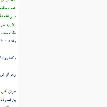
تفسير قوله تعالى " أفلا يتدبرون القرآن ولو
عمر
: مكانك
كان من عند غير الله لوجدوا فيه اختلافا كثيرا "
صلى الله عل
تفسير قوله تعالى " فقاتل في سبيل الله لا
يجترئ
عمر
تكلف إلا نفسك وحرض المؤمنين "
ذلك بعد ، ف
تفسير قوله تعالى " فما لكم في المنافقين فئتين
وأشد تثبيتا
)
والله أركسهم بما كسبوا "
تفسير قوله تعالى " وما كان لمؤمن أن يقتل
وكذا رواه
ا
مؤمنا إلا خطأ "
تفسير قوله تعالى " يا أيها الذين آمنوا إذا
وهو أثر غري
ضربتم في سبيل الله فتبينوا "
تفسير قوله تعالى " لا يستوي القاعدون من
طريق أخرى 
المؤمنين غير أولي الضرر "
بن ضمرة
، 
تفسير قوله تعالى " إن الذين توفاهم الملائكة