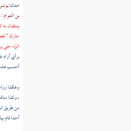
فإذا لا يؤتون الناس نقيرا "
حدثنا
يونس 
بن العوام
: 
تفسير قوله تعالى " إن الذين كفروا بآياتنا
سوف نصليهم نارا "
يسقيان به ك
جارك " فغضب
تفسير قوله تعالى " إن الله يأمركم أن تؤدوا
الماء حتى ي
الأمانات إلى أهلها "
برأي أراد ف
تفسير قوله تعالى " يا أيها الذين آمنوا أطيعوا
أحسب هذه ال
الله وأطيعوا الرسول وأولي الأمر منكم "
تفسير قوله تعالى " ألم تر إلى الذين يزعمون
وهكذا رواه
أنهم آمنوا بما أنزل إليك وما أنزل من قبلك "
، وكذا ساق
تفسير قوله تعالى " فكيف إذا أصابتهم مصيبة
من طريق اب
بما قدمت أيديهم ثم جاءوك يحلفون بالله "
أحدا قام به
تفسير قوله تعالى " وما أرسلنا من رسول إلا
ليطاع بإذن الله "