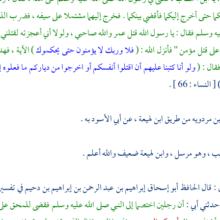
ما حتى أخرج إليكما فأقضي بينكما . فخرج إليهما مشتملا على سيفه ، فضرب الذ
يه وسلم فقال : يا رسول الله قتل
عمر
والله صاحبي ، ولولا أني أعجزته لقتلني 
على قتل مؤمن " فأنزل الله : (
فلا وربك لا يؤمنون حتى يحكموك
) الآية ، ف
قال : (
ولو أنا كتبنا عليهم أن اقتلوا أنفسكم أو اخرجوا من دياركم ما فعلوه 
 [ النساء : 66 ] .
بن مردويه
من طريق
ابن لهيعة
، عن
أبي الأسود
به .
ب ، وهو مرسل ، وابن لهيعة ضعيف والله أعلم .
: قال
الحافظ أبو إسحاق إبراهيم بن عبد الرحمن بن إبراهيم بن دحيم
في تفسير
حدثني أبي :
أن رجلين اختصما إلى النبي صلى الله عليه وسلم فقضى للمحق على ا