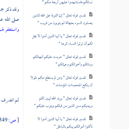
نسائكم فاستشهدوا عليهن أربعة منكم "
وقد ذكر جما
تفسير قوله تعالى " إنما التوبة على الله للذين
صلى الله عل
يعملون السوء بجهالة ثم يتوبون من قريب "
واستغفر لهم
تفسير قوله تعالى " يا أيها الذين آمنوا لا يحل
لكم أن ترثوا النساء كرها "
تفسير قوله تعالى " حرمت عليكم أمهاتكم
وبناتكم وأخواتكم وعماتكم "
تفسير قوله تعالى " ومن لم يستطع منكم طولا
أن ينكح المحصنات المؤمنات "
تفسير قوله تعالى " يريد الله ليبين لكم
ثم انصرف الأ
ويهديكم سنن الذين من قبلكم ويتوب عليكم "
تفسير قوله تعالى " يا أيها الذين آمنوا لا
[
ص:
349 ]
تأكلوا أموالكم بينكم بالباطل "