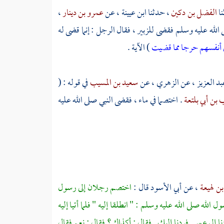
نا
الفضل بن دكين
، حدثنا
ابن عيينة
، عن
عمرو بن دينار
،
ى الله عليه وسلم فقضى
للزبير ،
فقال الرجل : إنما قضى له
ي أنفسهم حرجا مما قضيت
) الآية .
د العزيز
، عن
الزهري ،
عن
سعيد بن المسيب
في قوله : (
بن أبي بلتعة
. اختصما في ماء ، فقضى النبي صلى الله عليه
بن لهيعة
، عن
أبي الأسود
قال :
اختصم رجلان إلى رسول
 الله صلى الله عليه وسلم : " انطلقا إليه " فلما أتيا إليه
ا إلى
عمر
. فردنا إليك . فقال : أكذاك ؟ فقال : نعم فقال