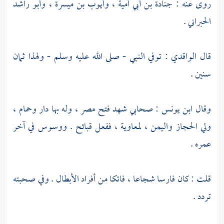
روى عنه :
جنادة بن أبي أمية
،
وأيوب بن ميسرة
،
وأبو راشد
الحبراني
.
قال
الواقدي
: توفي النبي - صلى الله عليه وسلم - ولهذا ثمان
سنين .
وقال
ابن يونس
: صحابي شهد فتح
مصر
، وله بها دار وحمام ،
ولي
الحجاز
واليمن
،
لمعاوية
، ففعل قبائح . ووسوس في آخر
عمره .
قلت : كان فارسا شجاعا ، فاتكا من أفراد الأبطال . وفي صحبته
تردد .