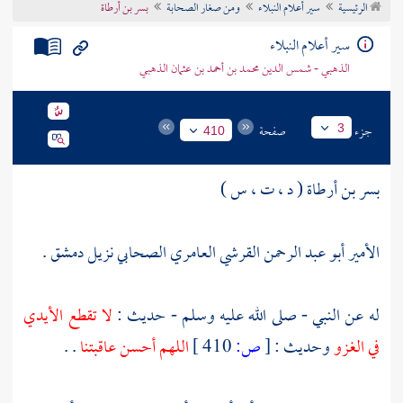
الرئيسية
سير أعلام النبلاء
ومن صغار الصحابة
بسر بن أرطاة
تراجم الأعلام
سير أعلام النبلاء
الذهبي - شمس الدين محمد بن أحمد بن عثمان الذهبي
جزء
صفحة
3
410
بسر بن أرطاة ( د ، ت ، س )
الأمير أبو عبد الرحمن القرشي العامري الصحابي نزيل
دمشق
.
له عن النبي - صلى الله عليه وسلم - حديث :
لا تقطع الأيدي
في الغزو
وحديث :
[
ص:
410 ]
اللهم أحسن عاقبتنا
. .