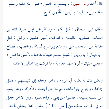
قال
أحمد
وابن معين
: لم يسمع من النبي - صلى الله عليه وسلم .
وقد سبى مسلمات
باليمن
، فأقمن للبيع .
وقال
ابن إسحاق
: قتل
قثم
وعبد الرحمن
ابني
عبيد الله بن
العباس
صغيرين
باليمن
، فتولهت أمهما عليهما . وقيل : قتل
جماعة من أصحاب
علي
، وهدم بيوتهم
بالمدينة
. وخطب ، فصاح
: يا
دينار
! يا
رزيق
! شيخ سمح عهدته هاهنا بالأمس ما فعل ؟
- يعني
عثمان
- لولا عهد
معاوية
، ما تركت بها محتلما إلا قتلته .
ولكن كان له نكاية في
الروم
، دخل وحده إلى كنيستهم ، فقتل
جماعة ، وجرح جراحات ، ثم تلاحق أجناده ، فأدركوه وهو يذب
عن نفسه بسيفه ، فقتلوا من بقي ، واحتملوه . وفي الآخر جعل
له في القراب سيف من
[
ص:
411 ]
خشب لئلا يبطش بأحد .