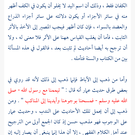
الكفان فقط ، وذلك أن اسم اليد لا يخلو أن يكون في الكف أظهر
منه في سائر الأجزاء أو يكون دلالته على سائر أجزاء الذراع
والعضد بالسواء ، فإن كان أظهر فيجب المصير إلى الأخذ بالأثر
الثابت ، فأما أن يغلب القياس ههنا على الأثر فلا معنى له ، ولا
أن ترجح به أيضا أحاديث لم تثبت بعد ، فالقول في هذه المسألة
بين من الكتاب والسنة فتأمله .
وأما من ذهب إلى الآباط فإنما ذهب إلى ذلك لأنه قد روي في
بعض طرق حديث
عمار
أنه قال : "
تيممنا مع رسول الله - صلى
الله عليه وسلم - فمسحنا بوجوهنا وأيدينا إلى المناكب
" . ومن
ذهب إلى أن يحمل تلك الأحاديث على الندب ، وحديث
عمار
على الوجوب فهو مذهب حسن إذ كان الجمع أولى من الترجيح
عند أهل الكلام الفقهي ، إلا أن هذا إنما ينبغي أن يصار إليه إن