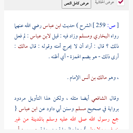
عرض الحاشية
[
ص:
259 ]
الشرح ) حديث
ابن عباس
رضي الله عنهما
رواه
البخاري
ومسلم
وزاد فيه : قيل
لابن عباس
: لم فعل
ذلك ؟ قال : أراد أن لا يحرج أمته وقوله : قال
مالك
:
أرى ذلك - هو بضم الهمزة - أي أظنه .
، وهو
مالك بن أنس
الإمام .
وقال
الشافعي
أيضا مثله ، ولكن هذا التأويل مردود
برواية في صحيح
مسلم
وسنن
أبي داود
عن
ابن عباس
{
جمع رسول الله صلى الله عليه وسلم
بالمدينة
من غير
خوف ، ولا مطر
} وهذه الرواية من رواية
حبيب بن أبي