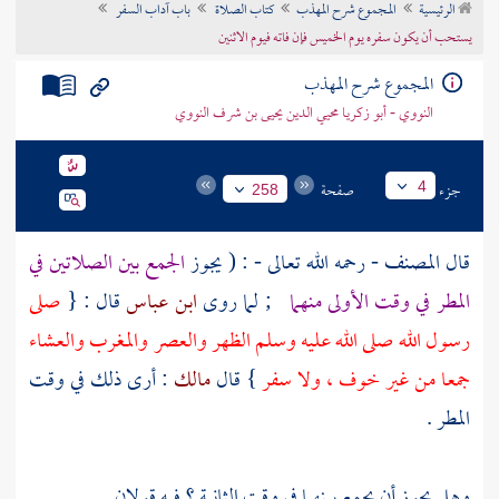
الرئيسية
المجموع شرح المهذب
كتاب الصلاة
باب آداب السفر
تراجم الأعلام
يستحب أن يكون سفره يوم الخميس فإن فاته فيوم الاثنين
المجموع شرح المهذب
النووي - أبو زكريا محيي الدين يحيى بن شرف النووي
جزء
صفحة
4
258
قال
المصنف
- رحمه الله تعالى - : ( يجوز
الجمع بين الصلاتين في
المطر في وقت الأولى منهما
; لما روى
ابن عباس
قال : {
صلى
رسول الله صلى الله عليه وسلم الظهر والعصر والمغرب والعشاء
جمعا من غير خوف ، ولا سفر
} قال
مالك
: أرى ذلك في وقت
المطر .
وهل يجوز أن يجمع بينهما في وقت الثانية ؟ فيه قولان .