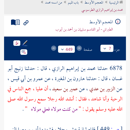
الرئيسية
المعجم الأوسط
باب الميم
من اسمه محمد
تراجم الأعلام
محمد بن إبراهيم الرازي الطرسوسي
المعجم الأوسط
الطبراني - أبو القاسم سليمان بن أحمد بن أيوب
جزء
صفحة
7
449
6878 حدثنا
محمد بن إبراهيم الرازي
، قال : حدثـنا
زنيج أبو
غسان
، قال : حدثـنا
هارون بن المغيرة
، عن
عمرو بن أبي قيس
،
عن
الزبير بن عدي
، عن
عمير بن سعيد
،
أن
عليا
، جمع الناس في
الرحبة وأنا شاهد ، فقال : أنشد الله رجلا سمع رسول الله صلى
الله عليه وسلم يقول : "
من كنت مولاه فعلي مولاه
"
.
[
ص:
449 ]
فقام ثمانية عشر رجلا ، فشهدوا أنهم سمعوا النبي