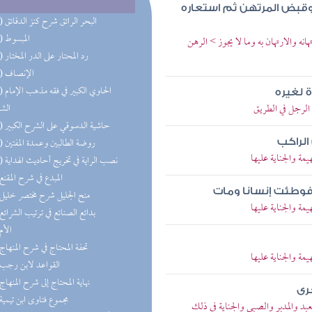
وقبض المرتهن ثم استعاره
(36) البحر الرائق شرح كنز الدقائق
(33) المبسوط
نه والارتهان به وما لا يجوز > الرهن
(20) رد المحتار على الدر المختار
(13) الإنصاف
(13) الحا
 لغيره
الرجل في الطريق
الش
(10) حاشية الدسوقي على الشرح الكبير
(10) روضة الطالبين وعمدة المفتين
الراكب
مة والجناية عليها
(10) نصب الراية في تخريج أحاديث الهداية
(8) المبدع في شرح المقنع
 فوطئت إنسانا ومات
(7) منح الجليل شرح مختصر خليل
مة والجناية عليها
(6) بدائع الصنائع في ترتيب الشرائع
(6) الأم
(6) تحفة المحتاج في شرح المنهاج
مة والجناية عليها
(4) القواعد لابن رجب
(4) نهاية المحتاج إلى شرح المنهاج
رى
(4) مجموع فتاوى ابن تيمية
د والمدبر والصبي والجناية في ذلك