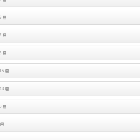
19
17
15
115
143
80
5