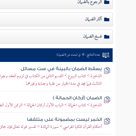
الرجوع بالضمان
آثار الضمان
فسخ الضمان
عدد النتائج : 6
في البحث عن (الضمان)
يسقط الضمان بالبينة في ست مسائل
الذخيرة > كتاب البيوع > القسم الثاني من الكتاب في لزوم العقد وجواز
الثالث فيما يجد في مدة الخيار من غلبة وجناية وغيرهما
الضمان (أركان الحمالة )
الذخيرة > كتاب الحمالة > الباب الأول أركان الحمالة > الركن الأول ال
الخمر ليست بمضمونة على متلفها
أحكام القرآن للكيا الهراسي > سورة المائدة > تفسير قوله تعالى فإن 