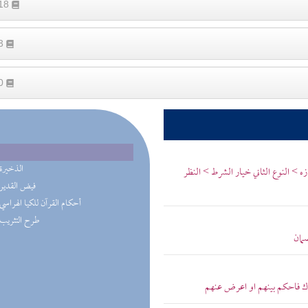
218
53
20
(2) الذخيرة
ه > النوع الثاني خيار الشرط > النظر
(2) فيض القدير
(1) أحكام القرآن للكيا الهراسي
(1) طرح التثريب
ضمان
جاؤك فاحكم بينهم او اعرض عنهم