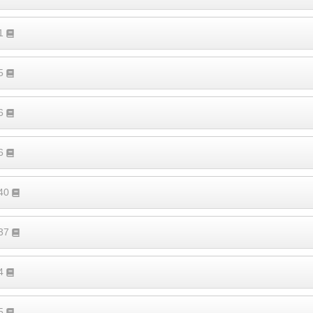
51
25
16
46
140
137
84
15