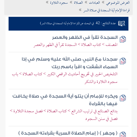
العرض الموضوعي
العبادات
الصلاة
سجود التلاوة
تراجم الأعلام
قراءة الإمام آية السجدة في صلاة السر
عدد النتائج : 42
في البحث عن (قراءة الإمام آية السجدة في صلاة السر)
السجدة تقرأ في الظهر والعصر
المصنف > كتاب الصلاة > السجدة تقرأ في الظهر والعصر
سجدنا مع النبي صلى الله عليه وسلم في إذا
السماء انشقت و اقرأ باسم ربك
التلخيص الحبير في تخريج أحاديث الرافعي الكبير > كتاب الصلاة > باب
سجود التلاوة والشكر
ويكره للإمام أن يتلو آية السجدة في صلاة يخافت
فيها بالقراءة
بدائع الصنائع في ترتيب الشرائع > كتاب الصلاة > فصل سجدة التلاوة >
فصل في سنن السجود
( وجهر ) ( إمام الصلاة السرية بقراءته السجدة )