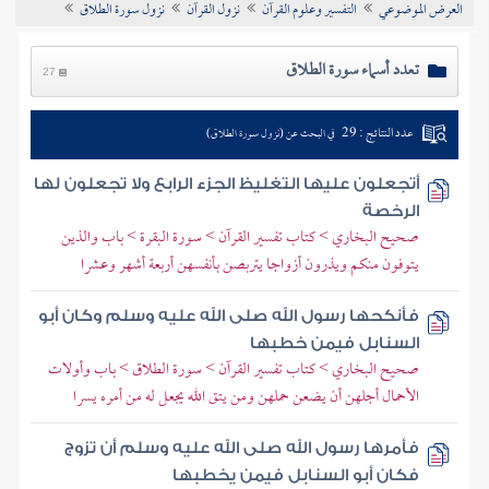
العرض الموضوعي
التفسير وعلوم القرآن
نزول القرآن
نزول سورة الطلاق
تراجم الأعلام
تعدد أسماء سورة الطلاق
27
عدد النتائج : 29
في البحث عن (نزول سورة الطلاق)
أتجعلون عليها التغليظ الجزء الرابع ولا تجعلون لها
الرخصة
صحيح البخاري > كتاب تفسير القرآن > سورة البقرة > باب والذين
يتوفون منكم ويذرون أزواجا يتربصن بأنفسهن أربعة أشهر وعشرا
فأنكحها رسول الله صلى الله عليه وسلم وكان أبو
السنابل فيمن خطبها
صحيح البخاري > كتاب تفسير القرآن > سورة الطلاق > باب وأولات
الأحمال أجلهن أن يضعن حملهن ومن يتق الله يجعل له من أمره يسرا
فأمرها رسول الله صلى الله عليه وسلم أن تزوج
فكان أبو السنابل فيمن يخطبها