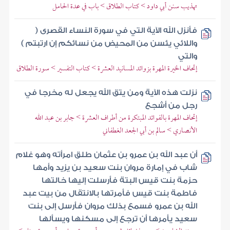
تهذيب سنن أبي داود > كتاب الطلاق > باب في عدة الحامل
فأنزل الله الآية التي في سورة النساء القصرى (
واللائي يئسن من المحيض من نسائكم إن ارتبتم )
والتي
إتحاف الخيرة المهرة بزوائد المسانيد العشرة > كتاب التفسير > سورة الطلاق
نزلت هذه الآية ومن يتق الله يجعل له مخرجا في
رجل من أشجع
إتحاف المهرة بالفوائد المبتكرة من أطراف العشرة > جابر بن عبد الله
الأنصاري > سالم بن أبي الجعد الغطفاني
أن عبد الله بن عمرو بن عثمان طلق امرأته وهو غلام
شاب في إمارة مروان بنت سعيد بن يزيد وأمها
حزمة بنت قيس البتة فأرسلت إليها خالتها
فاطمة بنت قيس فأمرتها بالانتقال من بيت عبد
الله بن عمرو فسمع بذلك مروان فأرسل إلى بنت
سعيد يأمرها أن ترجع إلى مسكنها ويسألها